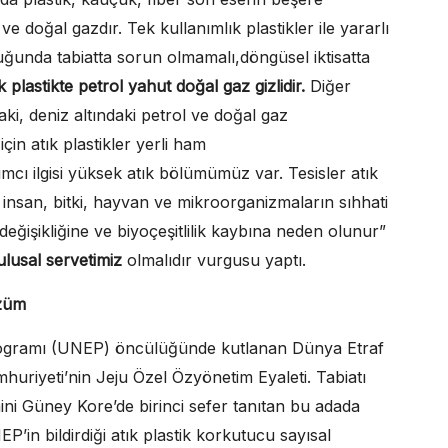
ve doğal gazdır. Tek kullanımlık plastikler ile yararlı
ğunda tabiatta sorun olmamalı,döngüsel iktisatta
ık plastikte petrol yahut doğal gaz gizlidir.
Diğer
daki, deniz altındaki petrol ve doğal gaz
çin atık plastikler yerli ham
cı ilgisi yüksek atık bölümümüz var. Tesisler atık
e insan, bitki, hayvan ve mikroorganizmaların sıhhati
 değişikliğine ve biyoçeşitlilik kaybına neden olunur”
 ulusal servetimiz
olmalıdır vurgusu yaptı.
özüm
Programı (UNEP) öncülüğünde kutlanan Dünya Etraf
uriyeti’nin Jeju Özel Özyönetim Eyaleti. Tabiatı
mini Güney Kore’de birinci sefer tanıtan bu adada
P’in bildirdiği atık plastik korkutucu sayısal