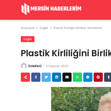
Skip
to
content
Anasayfa
»
Sağlık
»
Plastik Kirliliğini Birlikte Yenebiliriz
Sağlık
Plastik Kirliliğini Birl
SoleKinG
-
3 Haziran 2025