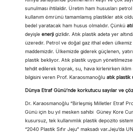
sunulması ihtilaldir. Üretim ham hususları petrol 
kullanım ömrünü tamamlamış plastikler atık oldu
bedel yaratacak ham husus olmalıdır. Çünkü
at
deyişle
enerji
gizlidir. Atık plastik adeta yer altın
üzeredir. Petrol ve doğal gaz ithal eden ülkemiz i
maddemizdir. Ülkemizde giderek güçlenen, yatırım
plastik bekliyor. Atık plastik uygun yönetilmezs
tehdit edilerek toprak, su, hava kirlenirken iklim
bilgisini veren Prof. Karaosmanoğlu
atık plastik
Dünya Etraf Günü’nde korkutucu sayılar ve ç
Dr. Karaosmanoğlu “Birleşmiş Milletler Etraf 
Günü için bu yıl mesken sahibi Güney Kore Cumh
kusursuz, tek kullanımlık plastik depozito siste
“2040 Plastik Sıfır Jeju” maksadı var.Jeju’da UNE