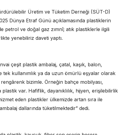
Sürdürülebilir Üretim ve Tüketim Derneği (SÜT-D)
2025 Dünya Etraf Günü açıklamasında plastiklerin
petrol ve doğal gaz zımnî; atık plastiklerle ilgili
rlikte yenebiliriz daveti yaptı.
vai çeşit plastik ambalaj, çatal, kaşık, balon,
re tek kullanımlık ya da uzun ömürlü eşyalar olarak
 rengârenk bizimle. Örneğin bahçe mobilyası,
astik var. Hafiflik, dayanıklılık, hijyen, erişilebilirlik
 hizmet eden plastikler ülkemizde artan sıra ile
mbalaj dallarında tüketilmektedir” dedi.
da plastik, kauçuk, fiber son eserin beşere