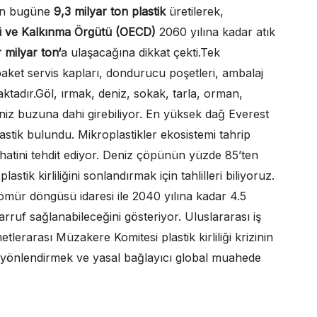
den bugüne
9,3 milyar ton plastik
üretilerek,
ği ve Kalkınma Örgütü (OECD)
2060 yılına kadar atık
r milyar ton‘
a ulaşacağına dikkat çekti.Tek
, paket servis kapları, dondurucu poşetleri, ambalaj
ktadır.Göl, ırmak, deniz, sokak, tarla, orman,
deniz buzuna dahi girebiliyor. En yüksek dağ Everest
astik bulundu. Mikroplastikler ekosistemi tahrip
hhatini tehdit ediyor. Deniz çöpünün yüzde 85’ten
lastik kirliliğini sonlandırmak için tahlilleri biliyoruz.
k ömür döngüsü idaresi ile 2040 yılına kadar 4.5
arruf sağlanabileceğini gösteriyor. Uluslararası iş
metlerarası Müzakere Komitesi plastik kirliliği krizinin
ı yönlendirmek ve yasal bağlayıcı global muahede
.