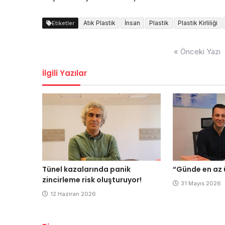
Atık Plastik
İnsan
Plastik
Plastik Kirliliği
Etiketler
Yazı
« Önceki Yazı
dolaşımı
İlgili Yazılar
Tünel kazalarında panik
“Günde en az ü
zincirleme risk oluşturuyor!
31 Mayıs 2026
12 Haziran 2026