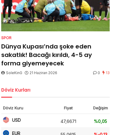
SPOR
Dünya Kupası’nda şoke eden
sakatlık! Bacağı kırıldı, 4-5 ay
forma giyemeyecek
SoleKinG
21 Haziran 2026
0
13
Döviz Kurları
Döviz Kuru
Fiyat
Değişim
USD
47,6671
%0,05
EUR
55,0615
%-0,13