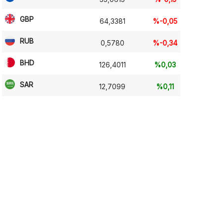
GBP
64,3381
%-0,05
RUB
0,5780
%-0,34
BHD
126,4011
%0,03
SAR
12,7099
%0,11