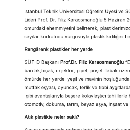
İstanbul Teknik Üniversitesi Öğretim Üyesi ve 
Lideri Prof. Dr. Filiz Karaosmanoğlu 5 Haziran 
omurdaki ehemmiyetini belirterek, plastiklerimizde 
sayılar korkutucu vurgusuyla plastik kirliliğini bi
Rengârenk plastikler her yerde
SÜT-D Başkanı
Prof.Dr. Filiz Karaosmanoğlu
“En
bardak,bıçak, enjektör, pipet, poşet, tabak üze
ömürde her yerde, yeşil ve mavinin hoşluğunda
mutfak eşyası, oyuncak, terlik ve tıbbi aygıtlarda pl
gibi avantajlarıyla beşere kolaylaştıcı tahlillerle
otomotiv, dokuma, tarım, beyaz eşya, inşaat ve a
Atık plastikte neler saklı?
Kimya sanayisinde polimerlerin keşfi ve çok sayı