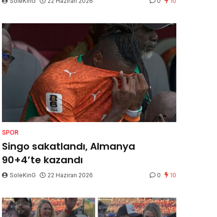
SoleKinG
22 Haziran 2026
0
10
SPOR
Singo sakatlandı, Almanya
90+4’te kazandı
SoleKinG
22 Haziran 2026
0
10