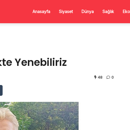
Anasayfa
Siyaset
Dünya
Sağlık
Eko
ikte Yenebiliriz
48
0