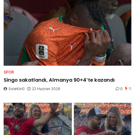
SPOR
Singo sakatlandı, Almanya 90+4’te kazandı
SoleKinG
22 Haziran 2026
0
11