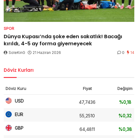
SPOR
Dünya Kupası’nda şoke eden sakatlık! Bacağı
kırıldı, 4-5 ay forma giyemeyecek
SoleKinG
21 Haziran 2026
0
14
Döviz Kurları
Döviz Kuru
Fiyat
Değişim
USD
47,7436
%0,18
EUR
55,2510
%0,32
GBP
64,4811
%0,38