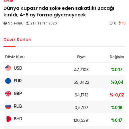
SPOR
Dünya Kupası’nda şoke eden sakatlık! Bacağı
kırıldı, 4-5 ay forma giyemeyecek
SoleKinG
21 Haziran 2026
0
13
Döviz Kurları
Döviz Kuru
Fiyat
Değişim
USD
47,7103
%0,17
EUR
55,0422
%0,04
GBP
64,1713
%-0,02
RUB
0,5797
%0,18
BHD
126,5391
%0,17