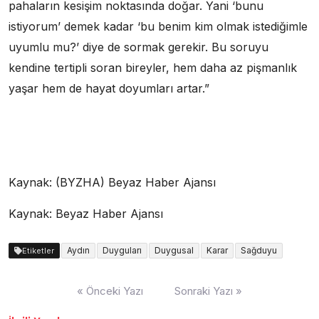
pahaların kesişim noktasında doğar. Yani ‘bunu
istiyorum’ demek kadar ‘bu benim kim olmak istediğimle
uyumlu mu?’ diye de sormak gerekir. Bu soruyu
kendine tertipli soran bireyler, hem daha az pişmanlık
yaşar hem de hayat doyumları artar.”
Kaynak: (BYZHA) Beyaz Haber Ajansı
Kaynak: Beyaz Haber Ajansı
Aydın
Duyguları
Duygusal
Karar
Sağduyu
Etiketler
Yazı
« Önceki Yazı
Sonraki Yazı »
dolaşımı