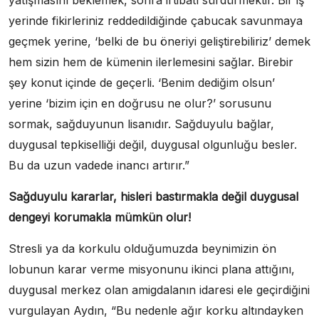
yatışmasını beklemek, sonra irtibatı sürdürmektir. Bir iş
yerinde fikirleriniz reddedildiğinde çabucak savunmaya
geçmek yerine, ‘belki de bu öneriyi geliştirebiliriz’ demek
hem sizin hem de kümenin ilerlemesini sağlar. Birebir
şey konut içinde de geçerli. ‘Benim dediğim olsun’
yerine ‘bizim için en doğrusu ne olur?’ sorusunu
sormak, sağduyunun lisanıdır. Sağduyulu bağlar,
duygusal tepkiselliği değil, duygusal olgunluğu besler.
Bu da uzun vadede inancı artırır.”
Sağduyulu kararlar, hisleri bastırmakla değil duygusal
dengeyi korumakla mümkün olur!
Stresli ya da korkulu olduğumuzda beynimizin ön
lobunun karar verme misyonunu ikinci plana attığını,
duygusal merkez olan amigdalanın idaresi ele geçirdiğini
vurgulayan Aydın, “Bu nedenle ağır korku altındayken