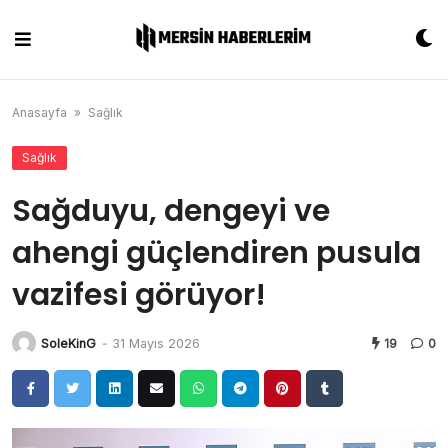
Skip
to
content
Anasayfa
»
Sağlık
Sağlık
Sağduyu, dengeyi ve
ahengi güçlendiren pusula
vazifesi görüyor!
SoleKinG
-
31 Mayıs 2026
19
0