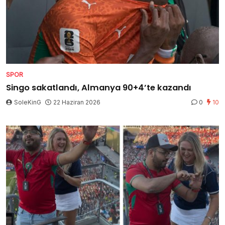
SPOR
Singo sakatlandı, Almanya 90+4’te kazandı
SoleKinG
22 Haziran 2026
0
10