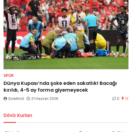
SPOR
Dünya Kupası’nda şoke eden sakatlık! Bacağı
kırıldı, 4-5 ay forma giyemeyecek
SoleKinG
21 Haziran 2026
0
12
Döviz Kurları