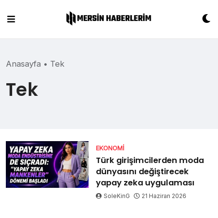
Skip
to
content
Anasayfa
•
Tek
Tek
EKONOMI
Türk girişimcilerden moda
dünyasını değiştirecek
yapay zeka uygulaması
SoleKinG
21 Haziran 2026