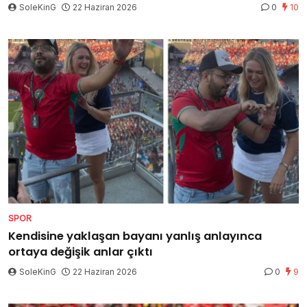
SoleKinG
22 Haziran 2026
0
10
SPOR
Kendisine yaklaşan bayanı yanlış anlayınca
ortaya değişik anlar çıktı
SoleKinG
22 Haziran 2026
0
9