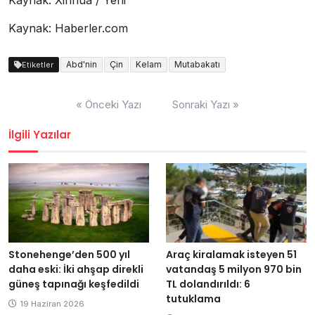
Kaynak: Xinhua / Yeni
Kaynak: Haberler.com
Abd'nin
Çin
Kelam
Mutabakatı
Etiketler
Yazı
« Önceki Yazı
Sonraki Yazı »
dolaşımı
İlgili Yazılar
Stonehenge’den 500 yıl
Araç kiralamak isteyen 51
daha eski: İki ahşap direkli
vatandaş 5 milyon 970 bin
güneş tapınağı keşfedildi
TL dolandırıldı: 6
tutuklama
19 Haziran 2026