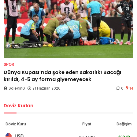
SPOR
Dünya Kupası’nda şoke eden sakatlık! Bacağı
kırıldı, 4-5 ay forma giyemeyecek
SoleKinG
21 Haziran 2026
0
14
Döviz Kurları
Döviz Kuru
Fiyat
Değişim
USD