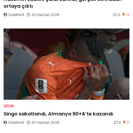
ortaya çıktı
SoleKinG
22 Haziran 2026
0
12
SPOR
Singo sakatlandı, Almanya 90+4’te kazandı
SoleKinG
22 Haziran 2026
0
11