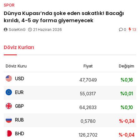
SPOR
Dünya Kupası’nda şoke eden sakatlık! Bacağı
kırıldı, 4-5 ay forma giyemeyecek
SoleKinG
21 Haziran 2026
0
13
Döviz Kurları
Döviz Kuru
Fiyat
Değişim
USD
47,7049
%0,16
EUR
55,0317
%0,01
GBP
64,2633
%0,10
RUB
0,5780
%-0,34
BHD
126,2702
%-0,04