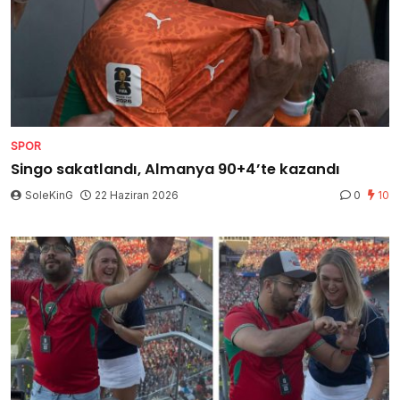
SPOR
Singo sakatlandı, Almanya 90+4’te kazandı
SoleKinG
22 Haziran 2026
0
10