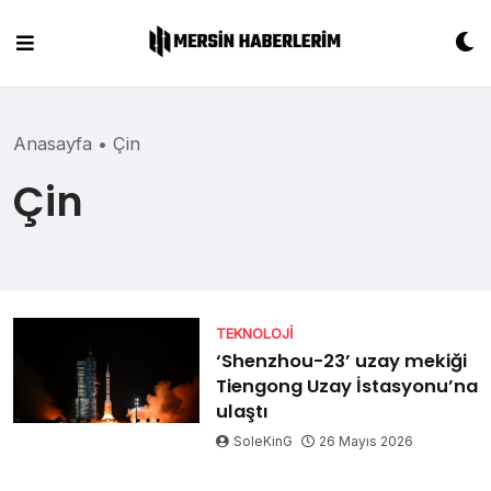
Skip
to
content
Anasayfa
•
Çin
Çin
TEKNOLOJI
‘Shenzhou-23’ uzay mekiği
Tiengong Uzay İstasyonu’na
ulaştı
SoleKinG
26 Mayıs 2026