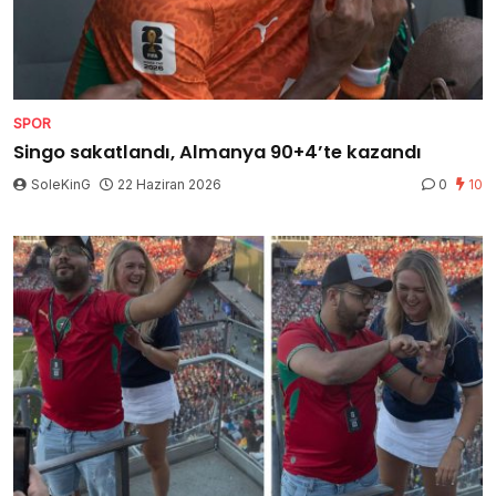
SPOR
Singo sakatlandı, Almanya 90+4’te kazandı
SoleKinG
22 Haziran 2026
0
10