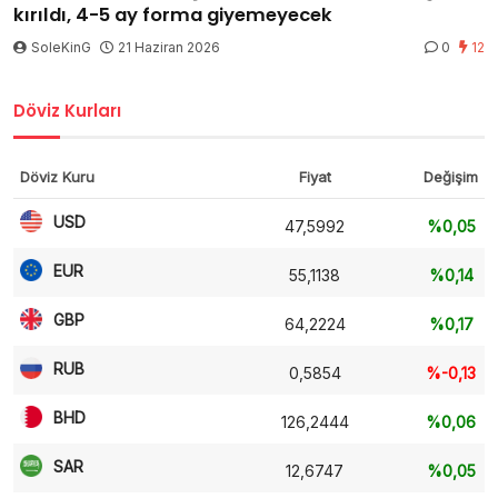
kırıldı, 4-5 ay forma giyemeyecek
SoleKinG
21 Haziran 2026
0
12
Döviz Kurları
Döviz Kuru
Fiyat
Değişim
USD
47,5992
%0,05
EUR
55,1138
%0,14
GBP
64,2224
%0,17
RUB
0,5854
%-0,13
BHD
126,2444
%0,06
SAR
12,6747
%0,05