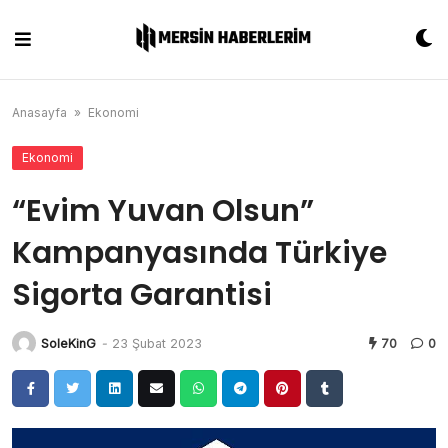
Skip
to
content
Anasayfa
»
Ekonomi
Ekonomi
“Evim Yuvan Olsun”
Kampanyasında Türkiye
Sigorta Garantisi
SoleKinG
-
23 Şubat 2023
70
0