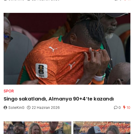
SPOR
Singo sakatlandı, Almanya 90+4’te kazandı
SoleKinG
22 Haziran 2026
0
10