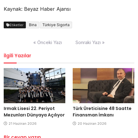
Kaynak: Beyaz Haber Ajansı
Bina
Türkiye Sigorta
Etiketler
Yazı
« Önceki Yazı
Sonraki Yazı »
dolaşımı
İlgili Yazılar
Irmak Lisesi 22. Periyot
Türk Üreticisine 48 Saatte
Mezunları Dünyaya Açılıyor
Finansman İmkanı
21 Haziran 2026
20 Haziran 2026
Bir cevap yazın