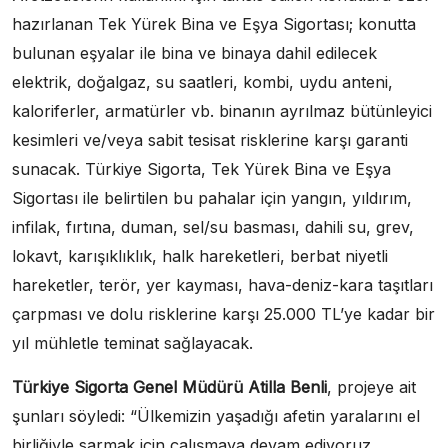
hazırlanan Tek Yürek Bina ve Eşya Sigortası; konutta
bulunan eşyalar ile bina ve binaya dahil edilecek
elektrik, doğalgaz, su saatleri, kombi, uydu anteni,
kaloriferler, armatürler vb. binanın ayrılmaz bütünleyici
kesimleri ve/veya sabit tesisat risklerine karşı garanti
sunacak. Türkiye Sigorta, Tek Yürek Bina ve Eşya
Sigortası ile belirtilen bu pahalar için yangın, yıldırım,
infilak, fırtına, duman, sel/su basması, dahili su, grev,
lokavt, karışıklıklık, halk hareketleri, berbat niyetli
hareketler, terör, yer kayması, hava-deniz-kara taşıtları
çarpması ve dolu risklerine karşı 25.000 TL’ye kadar bir
yıl mühletle teminat sağlayacak.
Türkiye Sigorta Genel Müdürü Atilla Benli
, projeye ait
şunları söyledi: “Ülkemizin yaşadığı afetin yaralarını el
birliğiyle sarmak için çalışmaya devam ediyoruz.