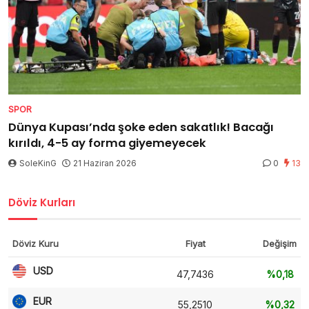
SPOR
Dünya Kupası’nda şoke eden sakatlık! Bacağı
kırıldı, 4-5 ay forma giyemeyecek
SoleKinG
21 Haziran 2026
0
13
Döviz Kurları
Döviz Kuru
Fiyat
Değişim
USD
47,7436
%0,18
EUR
55,2510
%0,32