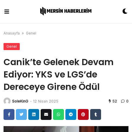
Skip
to
content
Anasayfa
»
Genel
Genel
Canik’te Gelenek Devam
Ediyor: YKS ve LGS’de
Dereceye Girene Ödül
SoleKinG
-
12 Nisan 2025
52
0