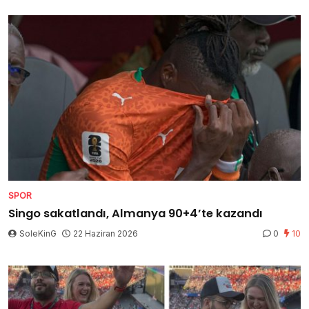
SPOR
Singo sakatlandı, Almanya 90+4’te kazandı
SoleKinG
22 Haziran 2026
0
10