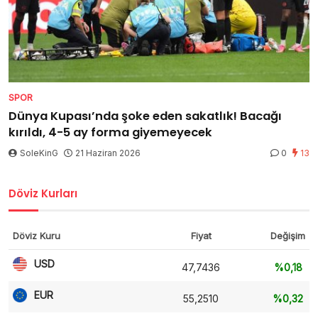
SPOR
Dünya Kupası’nda şoke eden sakatlık! Bacağı
kırıldı, 4-5 ay forma giyemeyecek
SoleKinG
21 Haziran 2026
0
13
Döviz Kurları
Döviz Kuru
Fiyat
Değişim
USD
47,7436
%0,18
EUR
55,2510
%0,32