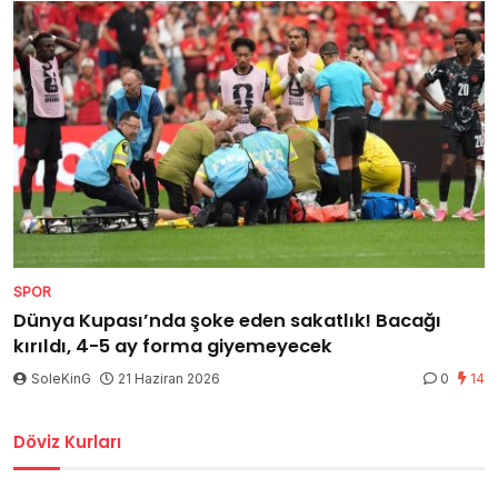
SPOR
Dünya Kupası’nda şoke eden sakatlık! Bacağı
kırıldı, 4-5 ay forma giyemeyecek
SoleKinG
21 Haziran 2026
0
14
Döviz Kurları