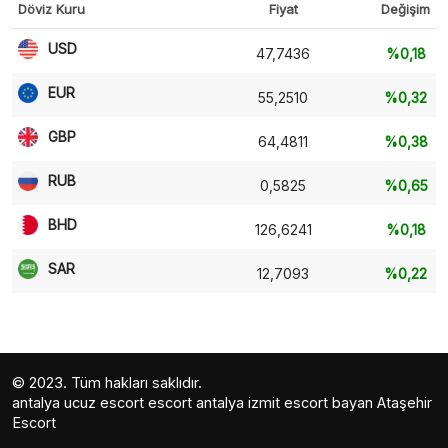
Döviz Kuru
Fiyat
Değişim
USD
47,7436
%0,18
EUR
55,2510
%0,32
GBP
64,4811
%0,38
RUB
0,5825
%0,65
BHD
126,6241
%0,18
SAR
12,7093
%0,22
© 2023. Tüm hakları saklıdır.
antalya ucuz escort
escort antalya
izmit escort bayan
Ataşehir
Escort