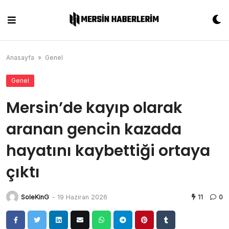
Skip
to
content
Anasayfa
»
Genel
Genel
Mersin’de kayıp olarak
aranan gencin kazada
hayatını kaybettiği ortaya
çıktı
SoleKinG
-
19 Haziran 2026
11
0