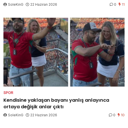
SoleKinG
22 Haziran 2026
0
11
SPOR
Kendisine yaklaşan bayanı yanlış anlayınca
ortaya değişik anlar çıktı
SoleKinG
22 Haziran 2026
0
10