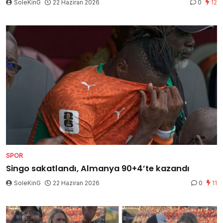
SoleKinG
22 Haziran 2026
0
12
SPOR
Singo sakatlandı, Almanya 90+4’te kazandı
SoleKinG
22 Haziran 2026
0
11