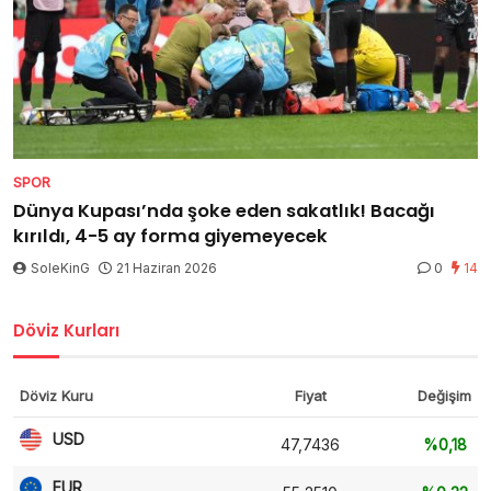
SPOR
Dünya Kupası’nda şoke eden sakatlık! Bacağı
kırıldı, 4-5 ay forma giyemeyecek
SoleKinG
21 Haziran 2026
0
14
Döviz Kurları
Döviz Kuru
Fiyat
Değişim
USD
47,7436
%0,18
EUR