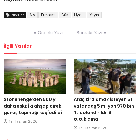
Atv
Frekans
Gün
Uydu
Yayın
Etiketler
Yazı
« Önceki Yazı
Sonraki Yazı »
dolaşımı
İlgili Yazılar
Stonehenge’den 500 yıl
Araç kiralamak isteyen 51
daha eski: İki ahşap direkli
vatandaş 5 milyon 970 bin
güneş tapınağı keşfedildi
TL dolandırıldı: 6
tutuklama
19 Haziran 2026
14 Haziran 2026