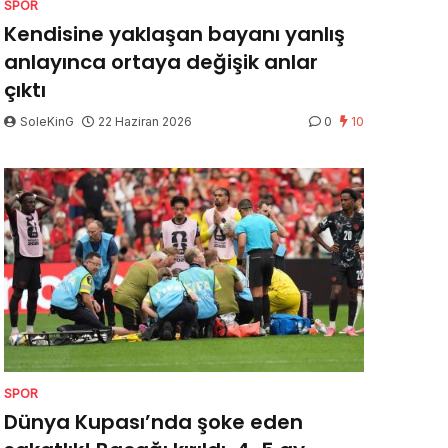
SPOR
Kendisine yaklaşan bayanı yanlış
anlayınca ortaya değişik anlar
çıktı
SoleKinG
22 Haziran 2026
0
10
SPOR
Dünya Kupası’nda şoke eden