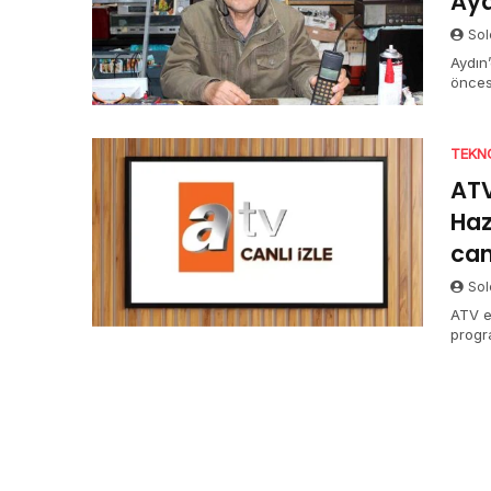
Ayd
Sol
Aydın
öncesi
hale 
TEKN
ATV
Haz
can
Sol
ATV ek
progr
isteye
Pekal
HD can
yayın