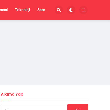
nomi
Teknoloji
Spor
Arama Yap
Arama: