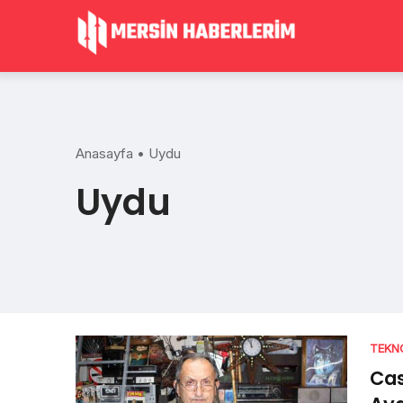
Skip
to
content
Anasayfa
•
Uydu
Uydu
TEKN
Cas