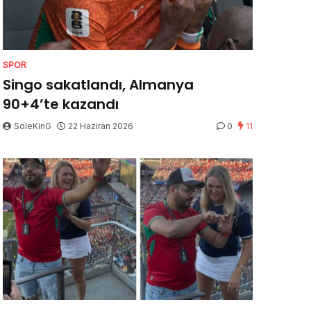
SPOR
Singo sakatlandı, Almanya
90+4’te kazandı
SoleKinG
22 Haziran 2026
0
11