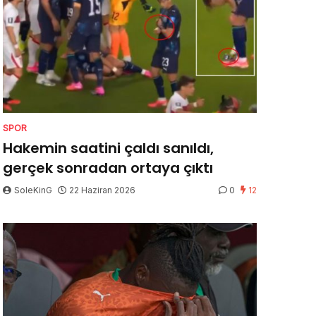
SPOR
Hakemin saatini çaldı sanıldı,
gerçek sonradan ortaya çıktı
SoleKinG
22 Haziran 2026
0
12