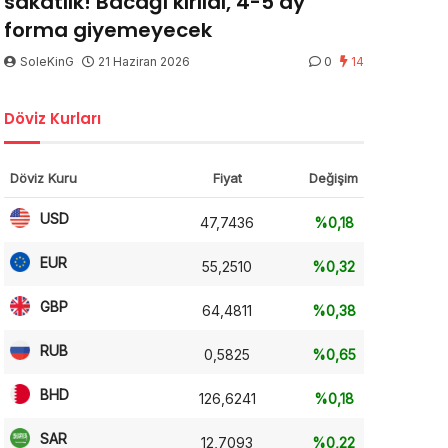
sakatlık! Bacağı kırıldı, 4-5 ay
forma giyemeyecek
SoleKinG
21 Haziran 2026
0
14
Döviz Kurları
Döviz Kuru
Fiyat
Değişim
USD
47,7436
%0,18
EUR
55,2510
%0,32
GBP
64,4811
%0,38
RUB
0,5825
%0,65
BHD
126,6241
%0,18
SAR
12,7093
%0,22