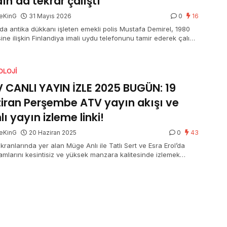
ın’da tekrar çalıştı
eKinG
31 Mayıs 2026
0
16
’da antika dükkanı işleten emekli polis Mustafa Demirel, 1980
ne ilişkin Finlandiya imali uydu telefonunu tamir ederek çalışır
getirdi. Aygıt, koleksiyonluk kesim olarak saklanacak.
OLOJI
 CANLI YAYIN İZLE 2025 BUGÜN: 19
iran Perşembe ATV yayın akışı ve
lı yayın izleme linki!
eKinG
20 Haziran 2025
0
43
ranlarında yer alan Müge Anlı ile Tatlı Sert ve Esra Erol’da
amlarını kesintisiz ve yüksek manzara kalitesinde izlemek
nler, canlı yayın seçenekleri ve frekans bilgilerini araştırıyor.
a, ATV canlı yayın 2025 aktüel frekans bilgileri nedir? ATV Full
lı yayın nasıl izlenir? İşte, merak edilen ayrıntılar ve ATV canlı
 izleme linki…