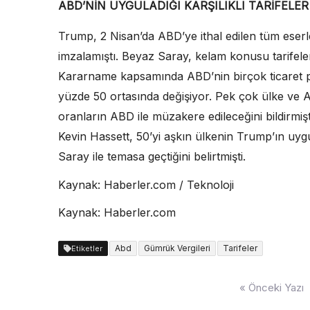
ABD’NİN UYGULADIĞI KARŞILIKLI TARİFELER
Trump, 2 Nisan’da ABD’ye ithal edilen tüm eserl
imzalamıştı. Beyaz Saray, kelam konusu tarifele
Kararname kapsamında ABD’nin birçok ticaret par
yüzde 50 ortasında değişiyor. Pek çok ülke ve A
oranların ABD ile müzakere edileceğini bildirmi
Kevin Hassett, 50’yi aşkın ülkenin Trump’ın uy
Saray ile temasa geçtiğini belirtmişti.
Kaynak: Haberler.com / Teknoloji
Kaynak: Haberler.com
Abd
Gümrük Vergileri
Tarifeler
Etiketler
Yazı
« Önceki Yazı
dolaşımı