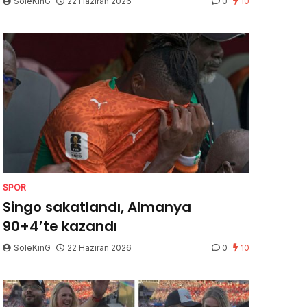
SoleKinG
22 Haziran 2026
0
10
SPOR
Singo sakatlandı, Almanya
90+4’te kazandı
SoleKinG
22 Haziran 2026
0
10