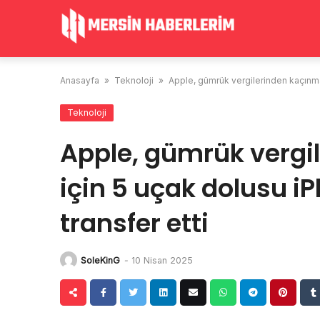
Skip
to
content
Anasayfa
»
Teknoloji
»
Apple, gümrük vergilerinden kaçınma
Teknoloji
Apple, gümrük vergi
için 5 uçak dolusu i
transfer etti
SoleKinG
-
10 Nisan 2025