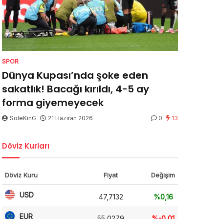
SPOR
Dünya Kupası’nda şoke eden
sakatlık! Bacağı kırıldı, 4-5 ay
forma giyemeyecek
SoleKinG
21 Haziran 2026
0
13
Döviz Kurları
Döviz Kuru
Fiyat
Değişim
USD
47,7132
%0,16
EUR
55,0279
%-0,01