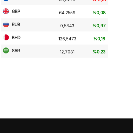
GBP
64,2559
%0,08
RUB
0,5843
%0,97
BHD
126,5473
%0,16
SAR
12,7081
%0,23