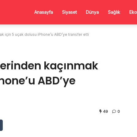
Anasayfa
Siyaset
Dünya
Sağlık
Eko
k için 5 uçak dolusu iPhone’u ABD’ye transfer etti
lerinden kaçınmak
Phone’u ABD’ye
49
0