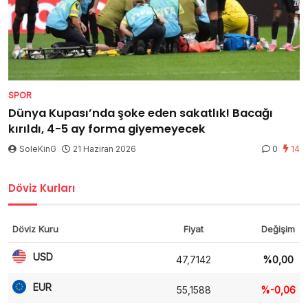
SPOR
Dünya Kupası’nda şoke eden sakatlık! Bacağı
kırıldı, 4-5 ay forma giyemeyecek
SoleKinG
21 Haziran 2026
0
14
Döviz Kurları
Döviz Kuru
Fiyat
Değişim
USD
47,7142
%0,00
EUR
55,1588
%-0,06