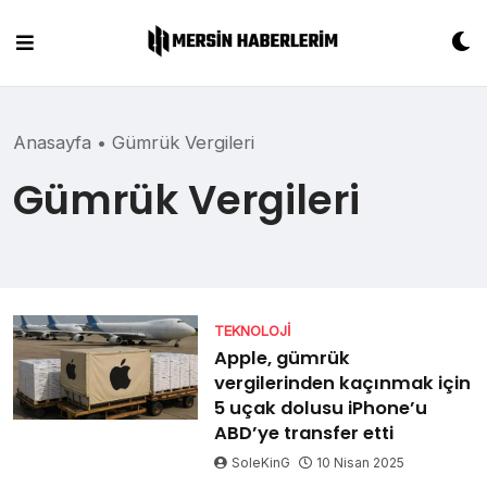
Skip
to
content
Anasayfa
•
Gümrük Vergileri
Gümrük Vergileri
TEKNOLOJI
Apple, gümrük
vergilerinden kaçınmak için
5 uçak dolusu iPhone’u
ABD’ye transfer etti
SoleKinG
10 Nisan 2025