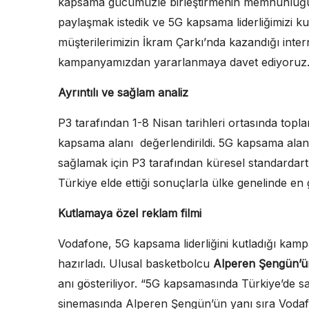
kapsama gücümüzle birleştirmenin memnunluğu
paylaşmak istedik ve 5G kapsama liderliğimizi k
müşterilerimizin İkram Çarkı’nda kazandığı intern
kampanyamızdan yararlanmaya davet ediyoruz
Ayrıntılı ve sağlam analiz
P3 tarafından 1-8 Nisan tarihleri ortasında topl
kapsama alanı değerlendirildi. 5G kapsama alanı
sağlamak için P3 tarafından küresel standardar
Türkiye elde ettiği sonuçlarla ülke genelinde en
Kutlamaya özel reklam filmi
Vodafone, 5G kapsama liderliğini kutladığı kam
hazırladı. Ulusal basketbolcu
Alperen Şengün’ü
anı gösteriliyor. “5G kapsamasında Türkiye’de s
sinemasında Alperen Şengün’ün yanı sıra Voda