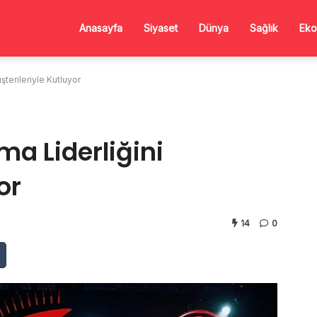
Anasayfa
Siyaset
Dünya
Sağlık
Eko
terileriyle Kutluyor
a Liderliğini
or
14
0