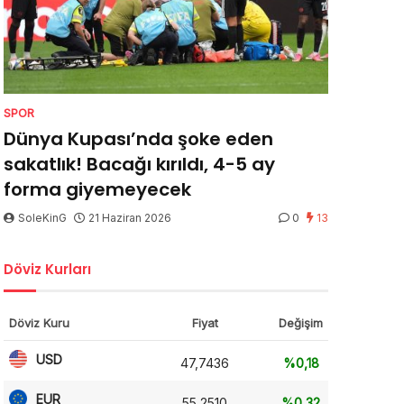
SPOR
Dünya Kupası’nda şoke eden
sakatlık! Bacağı kırıldı, 4-5 ay
forma giyemeyecek
SoleKinG
21 Haziran 2026
0
13
Döviz Kurları
Döviz Kuru
Fiyat
Değişim
USD
47,7436
%0,18
EUR
55,2510
%0,32