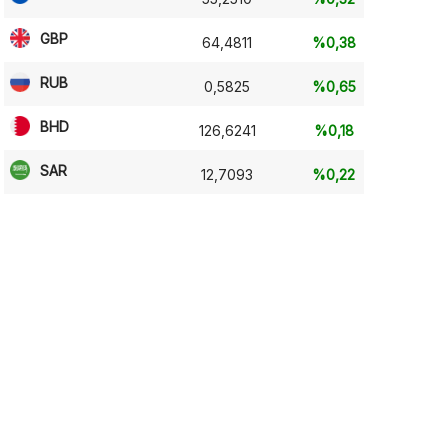
GBP
64,4811
%0,38
RUB
0,5825
%0,65
BHD
126,6241
%0,18
SAR
12,7093
%0,22