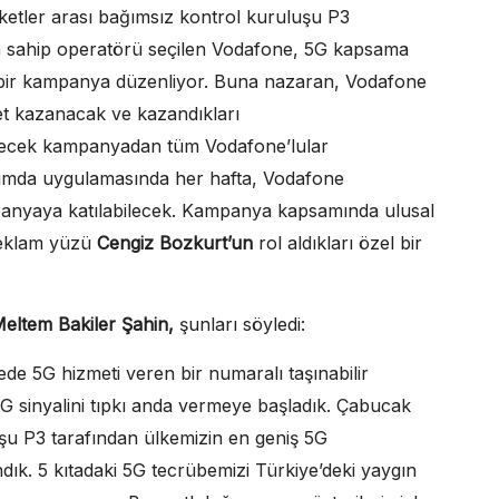
etler arası bağımsız kontrol kuruluşu P3
a sahip operatörü seçilen Vodafone, 5G kapsama
eni bir kampanya düzenliyor. Buna nazaran, Vodafone
net kazanacak ve kazandıkları
ecek kampanyadan tüm Vodafone’lular
anımda uygulamasında her hafta, Vodafone
panyaya katılabilecek. Kampanya kapsamında ulusal
eklam yüzü
Cengiz Bozkurt’un
rol aldıkları özel bir
Meltem Bakiler Şahin,
şunları söyledi:
de 5G hizmeti veren bir numaralı taşınabilir
5G sinyalini tıpkı anda vermeye başladık. Çabucak
uşu P3 tarafından ülkemizin en geniş 5G
dık. 5 kıtadaki 5G tecrübemizi Türkiye’deki yaygın