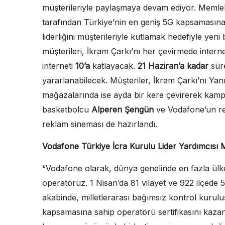
müşterileriyle paylaşmaya devam ediyor. Memlek
tarafından Türkiye’nin en geniş 5G kapsamasın
liderliğini müşterileriyle kutlamak hedefiyle y
müşterileri, İkram Çarkı’nı her çevirmede inter
interneti
10’a
katlayacak.
21 Haziran’a kadar
sür
yararlanabilecek. Müşteriler, İkram Çarkı’nı Y
mağazalarında ise ayda bir kere çevirerek kam
basketbolcu
Alperen Şengün
ve Vodafone’un r
reklam sineması de hazırlandı.
Vodafone Türkiye İcra Kurulu Lider Yardımcısı 
“Vodafone olarak, dünya genelinde en fazla ülke
operatörüz. 1 Nisan’da 81 vilayet ve 922 ilçede 
akabinde, milletlerarası bağımsız kontrol kurul
kapsamasına sahip operatörü sertifikasını kazan