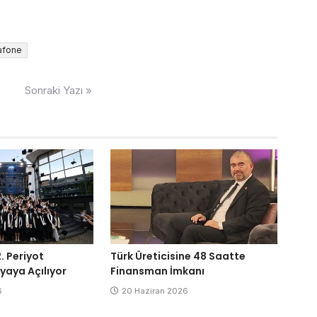
afone
Sonraki Yazı »
. Periyot
Türk Üreticisine 48 Saatte
yaya Açılıyor
Finansman İmkanı
6
20 Haziran 2026