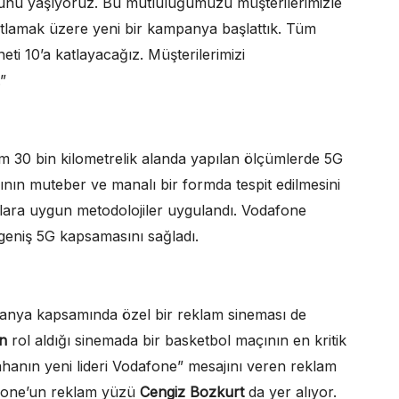
nu yaşıyoruz. Bu mutluluğumuzu müşterilerimizle
utlamak üzere yeni bir kampanya başlattık. Tüm
eti 10’a katlayacağız.
Müşterilerimizi
.”
am 30 bin kilometrelik alanda yapılan ölçümlerde 5G
nın muteber ve manalı bir formda tespit edilmesini
tlara uygun metodolojiler uygulandı. Vodafone
 geniş 5G kapsamasını sağladı.
panya kapsamında özel bir reklam sineması de
n
rol aldığı sinemada bir basketbol maçının en kritik
ahanın yeni lideri Vodafone” mesajını veren reklam
fone’un reklam yüzü
Cengiz Bozkurt
da yer alıyor.