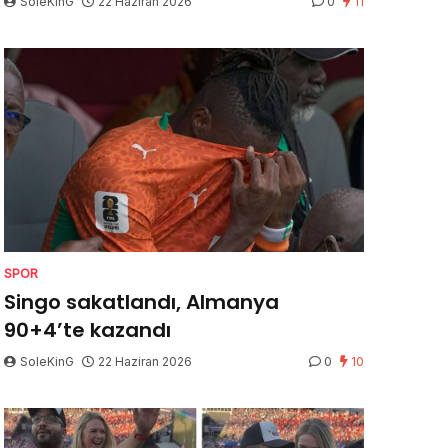
SoleKinG
22 Haziran 2026
0
11
SPOR
Singo sakatlandı, Almanya
90+4’te kazandı
SoleKinG
22 Haziran 2026
0
10