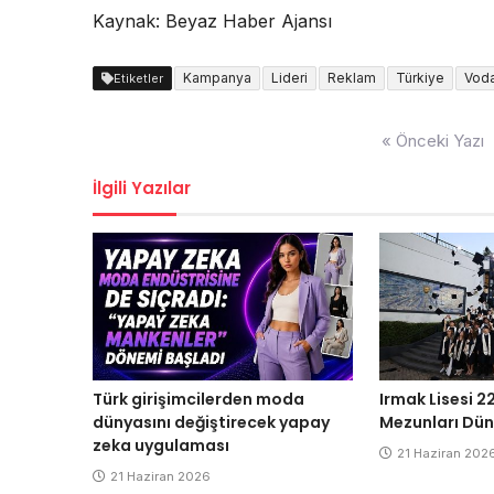
Kaynak: Beyaz Haber Ajansı
Kampanya
Lideri
Reklam
Türkiye
Vod
Etiketler
Yazı
« Önceki Yazı
dolaşımı
İlgili Yazılar
Türk girişimcilerden moda
Irmak Lisesi 22
dünyasını değiştirecek yapay
Mezunları Dün
zeka uygulaması
21 Haziran 202
21 Haziran 2026