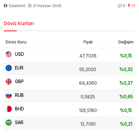
SoleKinG
21 Haziran 2026
0
13
Döviz Kurları
Döviz Kuru
Fiyat
Değişim
USD
47,7036
%0,15
EUR
55,2020
%0,32
GBP
64,4360
%0,37
RUB
0,5825
%0,65
BHD
126,5180
%0,15
SAR
12,7061
%0,21