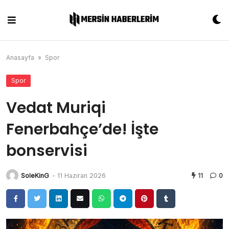
Skip
to
content
Anasayfa
»
Spor
Spor
Vedat Muriqi
Fenerbahçe’de! İşte
bonservisi
SoleKinG
-
11 Haziran 2026
11
0