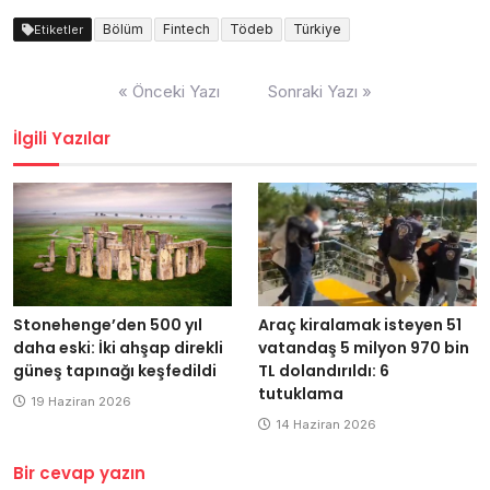
Bölüm
Fintech
Tödeb
Türkiye
Etiketler
Yazı
« Önceki Yazı
Sonraki Yazı »
dolaşımı
İlgili Yazılar
Stonehenge’den 500 yıl
Araç kiralamak isteyen 51
daha eski: İki ahşap direkli
vatandaş 5 milyon 970 bin
güneş tapınağı keşfedildi
TL dolandırıldı: 6
tutuklama
19 Haziran 2026
14 Haziran 2026
Bir cevap yazın