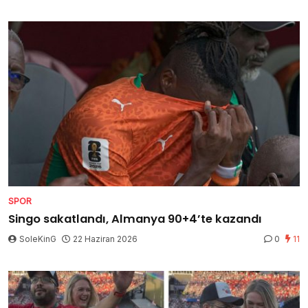
SPOR
Singo sakatlandı, Almanya 90+4’te kazandı
SoleKinG
22 Haziran 2026
0
11