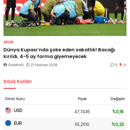
SPOR
Dünya Kupası’nda şoke eden sakatlık! Bacağı
kırıldı, 4-5 ay forma giyemeyecek
SoleKinG
21 Haziran 2026
0
14
Döviz Kurları
Döviz Kuru
Fiyat
Değişim
USD
47,7436
%0,18
EUR
55,2510
%0,32