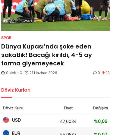
SPOR
Dünya Kupası’nda şoke eden
sakatlık! Bacağı kırıldı, 4-5 ay
forma giyemeyecek
SoleKinG
21 Haziran 2026
0
13
Döviz Kurları
Döviz Kuru
Fiyat
Değişim
USD
47,6034
%0,06
EUR
55,0537
%0,07