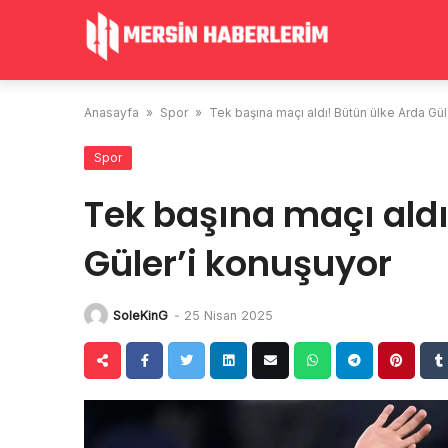
Skip
to
content
Anasayfa
»
Spor
»
Tek başına maçı aldı! Bütün ülke Arda Gül
Spor
Tek başına maçı aldı
Güler’i konuşuyor
SoleKinG
-
25 Nisan 2025