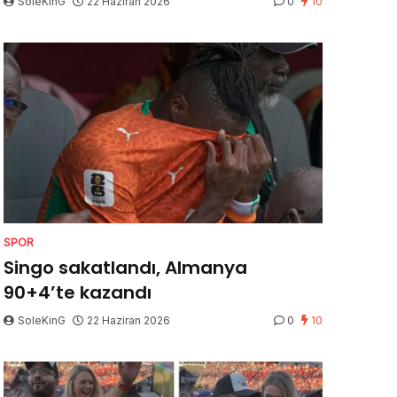
SoleKinG
22 Haziran 2026
0
10
SPOR
Singo sakatlandı, Almanya
90+4’te kazandı
SoleKinG
22 Haziran 2026
0
10