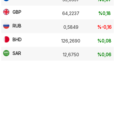
GBP
64,2237
%0,18
RUB
0,5849
%-0,16
BHD
126,2690
%0,08
SAR
12,6750
%0,06