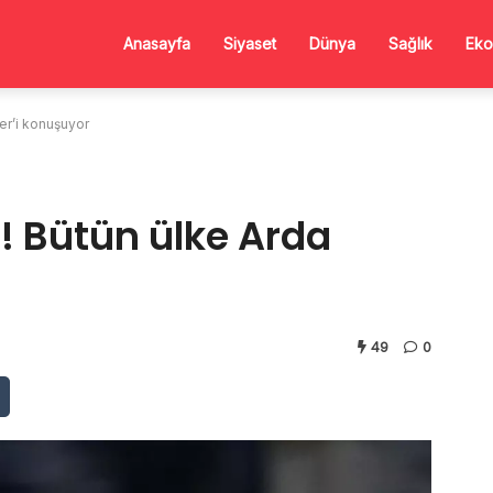
Anasayfa
Siyaset
Dünya
Sağlık
Eko
er’i konuşuyor
! Bütün ülke Arda
49
0