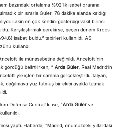
nem bazındaki ortalama %92’lik isabet oranına
ılmadık bir ısrarla Güler, 78 dakika alanda kaldığı
ıydı. Lakin en çok kendini gösterdiği vakit birinci
buldu. Karşılaştırmak gerekirse, geçen dönem Kroos
.8) isabeti buldu.” tabirleri kullanıldı. AS
özünü kullandı.
Ancelotti ile münasebetine değinildi. Ancelotti’nin
k gördüğü belirtilirken, ”
Arda Güler
, Real Madrid’in
elotti’yle içten bir sarılma gerçekleştirdi. İtalyan,
k, dağılmaya yüz tutmuş bir ekibi ayakta tutmak
ldi.
çıkan Defensa Central’de ise, “
Arda Güler
ve
ullanıldı.
esi yaptı. Haberde, “Madrid, önümüzdeki yıllardaki