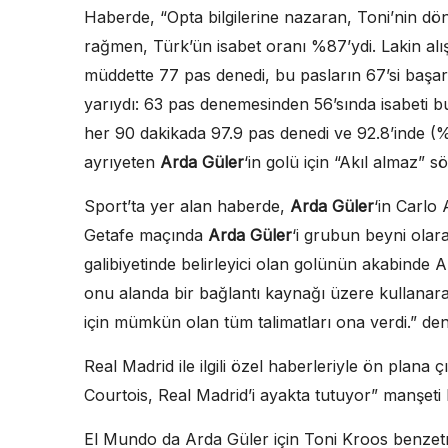
Haberde, “Opta bilgilerine nazaran, Toni’nin dö
rağmen, Türk’ün isabet oranı %87’ydi. Lakin alış
müddette 77 pas denedi, bu pasların 67’si başarıl
yarıydı: 63 pas denemesinden 56’sında isabeti 
her 90 dakikada 97.9 pas denedi ve 92.8’inde (%94
ayrıyeten
Arda Güler
‘in golü için “Akıl almaz” s
Sport’ta yer alan haberde,
Arda Güler
‘in Carlo 
Getafe maçında
Arda Güler
‘i grubun beyni olara
galibiyetinde belirleyici olan golünün akabinde Anc
onu alanda bir bağlantı kaynağı üzere kullanara
için mümkün olan tüm talimatları ona verdi.” deni
Real Madrid ile ilgili özel haberleriyle ön plana 
Courtois, Real Madrid’i ayakta tutuyor” manşeti k
El Mundo da Arda Güler için Toni Kroos benzetm