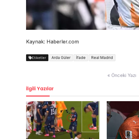
Kaynak: Haberler.com
Arda Güler
İfade
Real Madrid
Etiketler
Yazı
« Önceki Yazı
dolaşımı
İlgili Yazılar