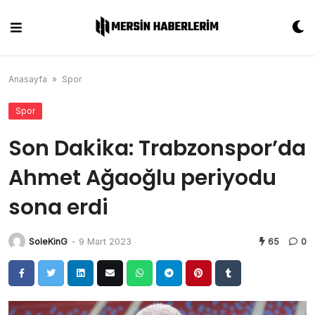
Skip
to
content
Anasayfa
»
Spor
Spor
Son Dakika: Trabzonspor’da
Ahmet Ağaoğlu periyodu
sona erdi
SoleKinG
-
9 Mart 2023
65
0