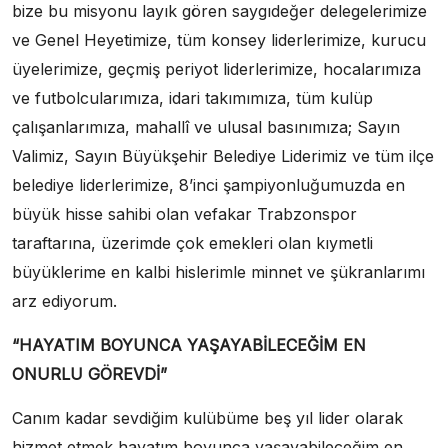
bize bu misyonu layık gören saygıdeğer delegelerimize
ve Genel Heyetimize, tüm konsey liderlerimize, kurucu
üyelerimize, geçmiş periyot liderlerimize, hocalarımıza
ve futbolcularımıza, idari takımımıza, tüm kulüp
çalışanlarımıza, mahallî ve ulusal basınımıza; Sayın
Valimiz, Sayın Büyükşehir Belediye Liderimiz ve tüm ilçe
belediye liderlerimize, 8’inci şampiyonluğumuzda en
büyük hisse sahibi olan vefakar Trabzonspor
taraftarına, üzerimde çok emekleri olan kıymetli
büyüklerime en kalbi hislerimle minnet ve şükranlarımı
arz ediyorum.
“HAYATIM BOYUNCA YAŞAYABİLECEĞİM EN
ONURLU GÖREVDİ”
Canım kadar sevdiğim kulübüme beş yıl lider olarak
hizmet etmek hayatım boyunca yaşayabileceğim en