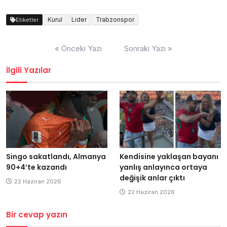
Kurul
Lider
Trabzonspor
Etiketler
Yazı
« Önceki Yazı
Sonraki Yazı »
dolaşımı
İlgili Yazılar
Singo sakatlandı, Almanya
Kendisine yaklaşan bayanı
90+4’te kazandı
yanlış anlayınca ortaya
değişik anlar çıktı
22 Haziran 2026
22 Haziran 2026
Bir cevap yazın