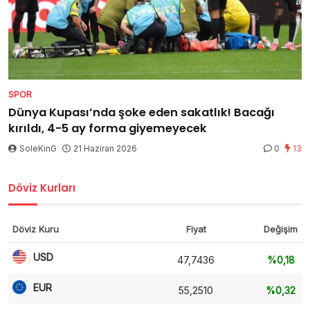
SPOR
Dünya Kupası’nda şoke eden sakatlık! Bacağı
kırıldı, 4-5 ay forma giyemeyecek
SoleKinG
21 Haziran 2026
0
13
Döviz Kurları
Döviz Kuru
Fiyat
Değişim
USD
47,7436
%0,18
EUR
55,2510
%0,32