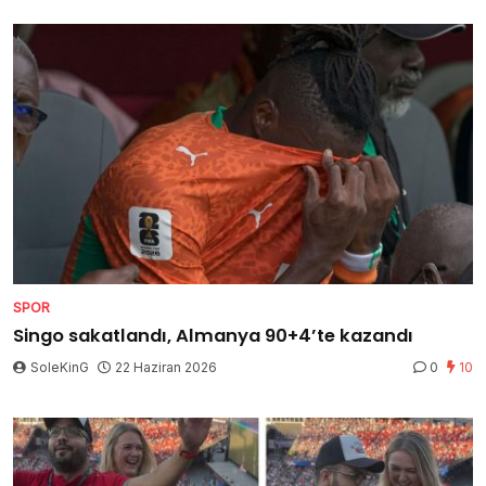
SPOR
Singo sakatlandı, Almanya 90+4’te kazandı
SoleKinG
22 Haziran 2026
0
10