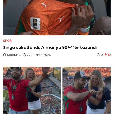
SPOR
Singo sakatlandı, Almanya 90+4’te kazandı
SoleKinG
22 Haziran 2026
0
10