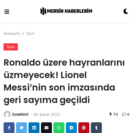
Skip
to
content
Anasayfa
»
Spor
Spor
Ronaldo üzere hayranlarını
üzmeyecek! Lionel
Messi’nin son imzasında
geri sayıma geçildi
SoleKinG
-
28 Şubat 2023
73
0