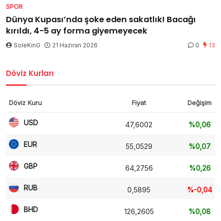
SPOR
Dünya Kupası’nda şoke eden sakatlık! Bacağı
kırıldı, 4-5 ay forma giyemeyecek
SoleKinG
21 Haziran 2026
0
13
Döviz Kurları
Döviz Kuru
Fiyat
Değişim
USD
47,6002
%0,06
EUR
55,0529
%0,07
GBP
64,2756
%0,26
RUB
0,5895
%-0,04
BHD
126,2605
%0,08