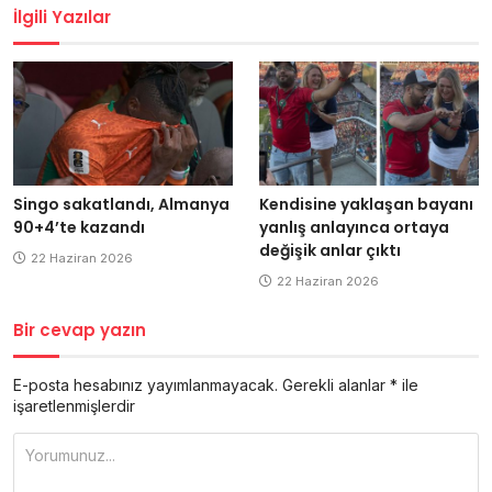
İlgili Yazılar
Singo sakatlandı, Almanya
Kendisine yaklaşan bayanı
90+4’te kazandı
yanlış anlayınca ortaya
değişik anlar çıktı
22 Haziran 2026
22 Haziran 2026
Bir cevap yazın
E-posta hesabınız yayımlanmayacak.
Gerekli alanlar
*
ile
işaretlenmişlerdir