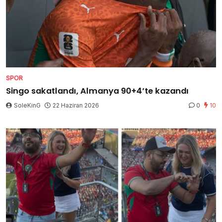
SPOR
Singo sakatlandı, Almanya 90+4’te kazandı
SoleKinG
22 Haziran 2026
0
10