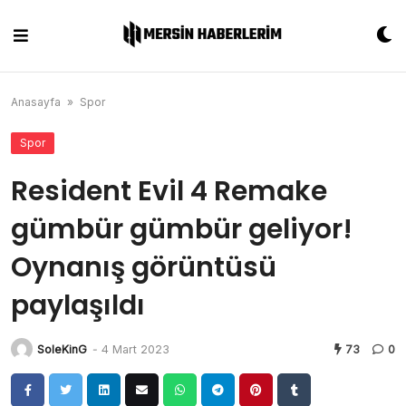
Skip
to
content
Anasayfa
»
Spor
Spor
Resident Evil 4 Remake
gümbür gümbür geliyor!
Oynanış görüntüsü
paylaşıldı
SoleKinG
-
4 Mart 2023
73
0