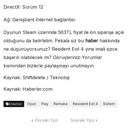
DirectX: Sürüm 12
Ağ: Genişbant İnternet bağlantısı
Oyunun Steam üzerinde 563TL fiyat ile ön siparişe açık
olduğunu da belirtelim. Pekala siz bu
haber
hakkında
ne düşünüyorsunuz? Resident Evil 4 yine imali sizce
başarılı olabilecek mi? Görüşlerinizi Yorumlar
kısmından bizlerle paylaşmayı unutmayın.
Kaynak: Shiftdelete / Teknoloji
Kaynak: Haberler.com
Oyun
Play
Remake
Resident Evil 4
Sistem
Etiketler
Yazı
« Önceki Yazı
Sonraki Yazı »
dolaşımı