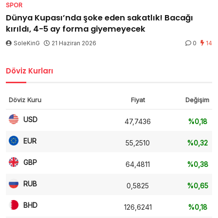
SPOR
Dünya Kupası’nda şoke eden sakatlık! Bacağı
kırıldı, 4-5 ay forma giyemeyecek
SoleKinG
21 Haziran 2026
0
14
Döviz Kurları
Döviz Kuru
Fiyat
Değişim
USD
47,7436
%0,18
EUR
55,2510
%0,32
GBP
64,4811
%0,38
RUB
0,5825
%0,65
BHD
126,6241
%0,18