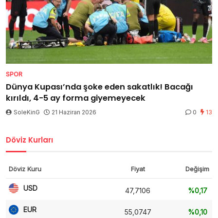
SPOR
Dünya Kupası’nda şoke eden sakatlık! Bacağı
kırıldı, 4-5 ay forma giyemeyecek
SoleKinG
21 Haziran 2026
0
13
Döviz Kurları
Döviz Kuru
Fiyat
Değişim
USD
47,7106
%0,17
EUR
55,0747
%0,10