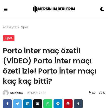
Skip
to
content
Anasayfa
»
Spor
Spor
Porto İnter maç özeti!
(VİDEO) Porto İnter maçı
özeti izle! Porto İnter maçı
kaç kaç bitti?
SoleKinG
-
21 Mart 2023
67
0