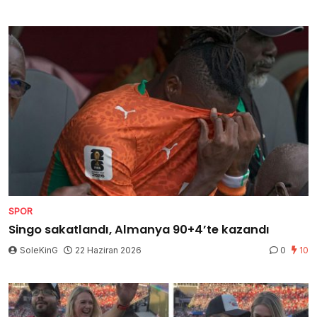
SPOR
Singo sakatlandı, Almanya 90+4’te kazandı
SoleKinG
22 Haziran 2026
0
10