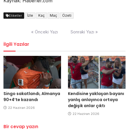
Kaynak: Haberler.com
İzle
Kaç
Maç
Özeti
Etiketler
Yazı
« Önceki Yazı
Sonraki Yazı »
dolaşımı
İlgili Yazılar
Singo sakatlandı, Almanya
Kendisine yaklaşan bayanı
90+4’te kazandı
yanlış anlayınca ortaya
değişik anlar çıktı
22 Haziran 2026
22 Haziran 2026
Bir cevap yazın