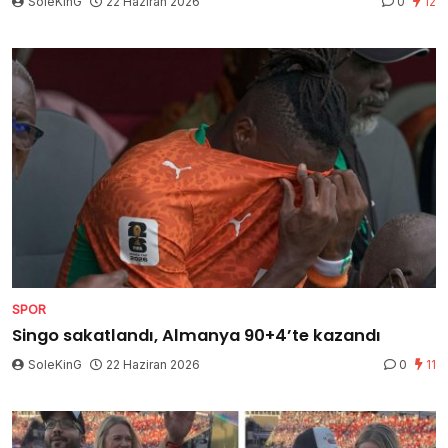
SoleKinG
22 Haziran 2026
0
12
SPOR
Singo sakatlandı, Almanya 90+4’te kazandı
SoleKinG
22 Haziran 2026
0
11