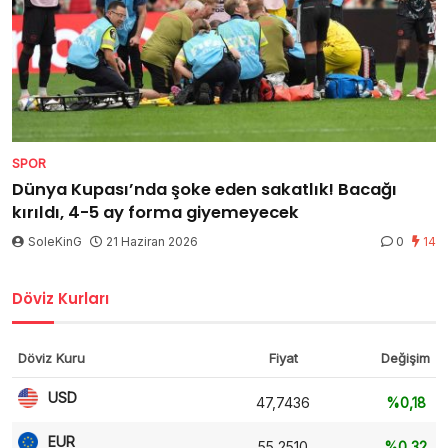
SPOR
Dünya Kupası’nda şoke eden sakatlık! Bacağı
kırıldı, 4-5 ay forma giyemeyecek
SoleKinG
21 Haziran 2026
0
14
Döviz Kurları
Döviz Kuru
Fiyat
Değişim
USD
47,7436
%0,18
EUR
55,2510
%0,32