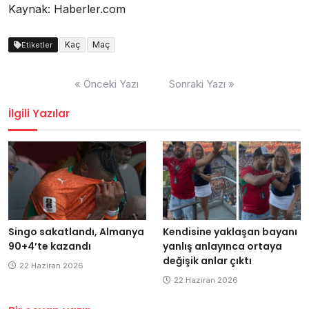
Kaynak: Haberler.com
Kaç
Maç
Etiketler
Yazı
« Önceki Yazı
Sonraki Yazı »
dolaşımı
İlgili Yazılar
Singo sakatlandı, Almanya
Kendisine yaklaşan bayanı
90+4’te kazandı
yanlış anlayınca ortaya
değişik anlar çıktı
22 Haziran 2026
22 Haziran 2026