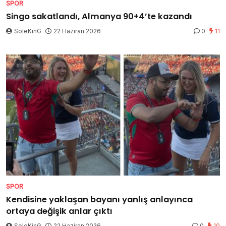
SPOR
Singo sakatlandı, Almanya 90+4’te kazandı
SoleKinG
22 Haziran 2026
0
11
SPOR
Kendisine yaklaşan bayanı yanlış anlayınca
ortaya değişik anlar çıktı
SoleKinG
22 Haziran 2026
0
10