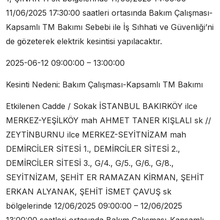
11/06/2025 17:30:00 saatleri ortasında Bakım Çalışması-
Kapsamlı TM Bakımı Sebebi ile İş Sıhhati ve Güvenliği’ni
de gözeterek elektrik kesintisi yapılacaktır.
2025-06-12 09:00:00 – 13:00:00
Kesinti Nedeni: Bakım Çalışması-Kapsamlı TM Bakımı
Etkilenen Cadde / Sokak İSTANBUL BAKIRKÖY ilce
MERKEZ-YEŞİLKÖY mah AHMET TANER KIŞLALI sk //
ZEYTİNBURNU ilce MERKEZ-SEYİTNİZAM mah
DEMİRCİLER SİTESİ 1., DEMİRCİLER SİTESİ 2.,
DEMİRCİLER SİTESİ 3., G/4., G/5., G/6., G/8.,
SEYİTNİZAM, ŞEHİT ER RAMAZAN KİRMAN, ŞEHİT
ERKAN ALYANAK, ŞEHİT İSMET ÇAVUŞ sk
bölgelerinde 12/06/2025 09:00:00 – 12/06/2025
13:00:00 saatleri ortasında Bakım Çalışması-Kapsamlı