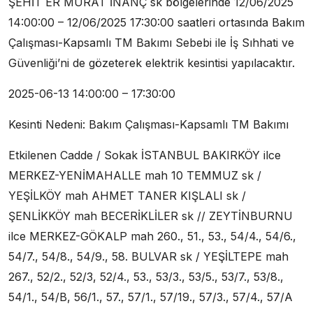
ŞEHİT ER MURAT İNANÇ sk bölgelerinde 12/06/2025
14:00:00 – 12/06/2025 17:30:00 saatleri ortasında Bakım
Çalışması-Kapsamlı TM Bakımı Sebebi ile İş Sıhhati ve
Güvenliği’ni de gözeterek elektrik kesintisi yapılacaktır.
2025-06-13 14:00:00 – 17:30:00
Kesinti Nedeni: Bakım Çalışması-Kapsamlı TM Bakımı
Etkilenen Cadde / Sokak İSTANBUL BAKIRKÖY ilce
MERKEZ-YENİMAHALLE mah 10 TEMMUZ sk /
YEŞİLKÖY mah AHMET TANER KIŞLALI sk /
ŞENLİKKÖY mah BECERİKLİLER sk // ZEYTİNBURNU
ilce MERKEZ-GÖKALP mah 260., 51., 53., 54/4., 54/6.,
54/7., 54/8., 54/9., 58. BULVAR sk / YEŞİLTEPE mah
267., 52/2., 52/3, 52/4., 53., 53/3., 53/5., 53/7., 53/8.,
54/1., 54/B, 56/1., 57., 57/1., 57/19., 57/3., 57/4., 57/A