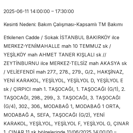
2025-06-11 14:00:00 – 17:30:00
Kesinti Nedeni: Bakım Çalışması-Kapsamlı TM Bakımı
Etkilenen Cadde / Sokak İSTANBUL BAKIRKÖY ilce
MERKEZ-YENİMAHALLE mah 10 TEMMUZ sk /
YEŞİLKÖY mah AHMET TANER KIŞLALI sk //
ZEYTİNBURNU ilce MERKEZ-TELSİZ mah AKASYA sk
/ VELİEFENDİ mah 277., 278., 279., G/2., HAKŞİNAZ,
YENİ KARAKOL, YEŞİLYOL, YEŞİLYOL D, YEŞİLYOL E
sk / ÇIRPICI mah 1. TAŞOCAĞI, 1. TAŞOCAĞI (G/1), 2.
TAŞOCAĞI, 298., 299., 3. TAŞOCAĞI, 3. TAŞOCAĞI
(G/4), 302., 306., MODABAĞ 1, MODABAĞ 1 ORTA,
MODABAĞ A, SEFA, TAŞOCAĞI (G/2), YENİ
KARAKOL, YEŞİLYOL, YEŞİLYOL F, YEŞİLYOL G, ÇINAR
1, ÇINAR 11 sk bölgelerinde 11/06/2025 14:00:00 –