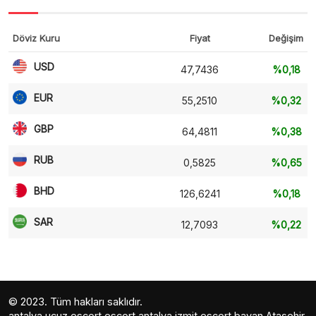
Döviz Kuru
Fiyat
Değişim
USD
47,7436
%0,18
EUR
55,2510
%0,32
GBP
64,4811
%0,38
RUB
0,5825
%0,65
BHD
126,6241
%0,18
SAR
12,7093
%0,22
© 2023. Tüm hakları saklıdır.
antalya ucuz escort
escort antalya
izmit escort bayan
Ataşehir