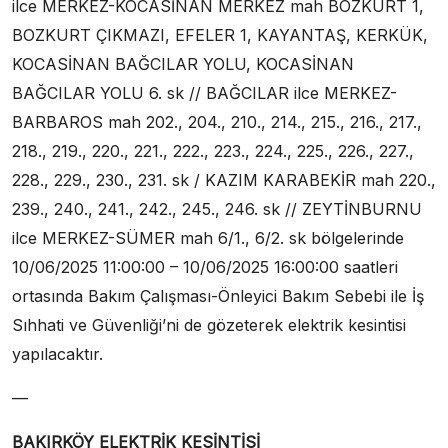
ilce MERKEZ-KOCASİNAN MERKEZ mah BOZKURT 1,
BOZKURT ÇIKMAZI, EFELER 1, KAYANTAŞ, KERKÜK,
KOCASİNAN BAĞCILAR YOLU, KOCASİNAN
BAĞCILAR YOLU 6. sk // BAĞCILAR ilce MERKEZ-
BARBAROS mah 202., 204., 210., 214., 215., 216., 217.,
218., 219., 220., 221., 222., 223., 224., 225., 226., 227.,
228., 229., 230., 231. sk / KAZIM KARABEKİR mah 220.,
239., 240., 241., 242., 245., 246. sk // ZEYTİNBURNU
ilce MERKEZ-SÜMER mah 6/1., 6/2. sk bölgelerinde
10/06/2025 11:00:00 – 10/06/2025 16:00:00 saatleri
ortasında Bakım Çalışması-Önleyici Bakım Sebebi ile İş
Sıhhati ve Güvenliği’ni de gözeterek elektrik kesintisi
yapılacaktır.
—
BAKIRKÖY ELEKTRİK KESİNTİSİ