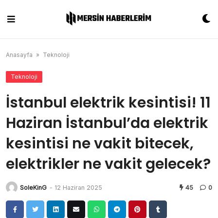
Skip
to
content
Anasayfa
»
Teknoloji
Teknoloji
İstanbul elektrik kesintisi! 11
Haziran İstanbul’da elektrik
kesintisi ne vakit bitecek,
elektrikler ne vakit gelecek?
SoleKinG
-
12 Haziran 2025
45
0