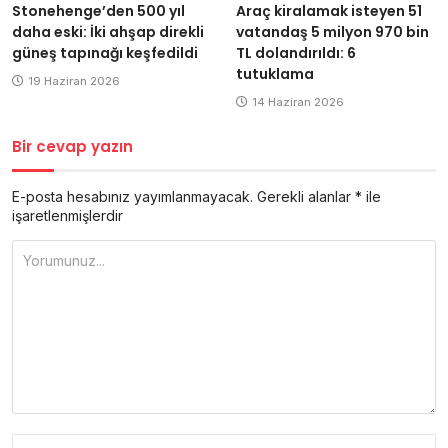
Stonehenge’den 500 yıl
Araç kiralamak isteyen 51
daha eski: İki ahşap direkli
vatandaş 5 milyon 970 bin
güneş tapınağı keşfedildi
TL dolandırıldı: 6
tutuklama
19 Haziran 2026
14 Haziran 2026
Bir cevap yazın
E-posta hesabınız yayımlanmayacak.
Gerekli alanlar
*
ile
işaretlenmişlerdir