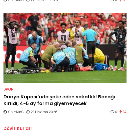
SPOR
Dünya Kupası’nda şoke eden sakatlık! Bacağı
kırıldı, 4-5 ay forma giyemeyecek
SoleKinG
21 Haziran 2026
0
14
Döviz Kurları