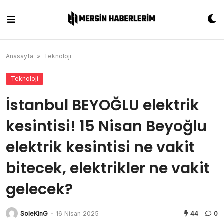
Skip
to
content
Anasayfa
»
Teknoloji
Teknoloji
İstanbul BEYOĞLU elektrik
kesintisi! 15 Nisan Beyoğlu
elektrik kesintisi ne vakit
bitecek, elektrikler ne vakit
gelecek?
SoleKinG
-
16 Nisan 2025
44
0