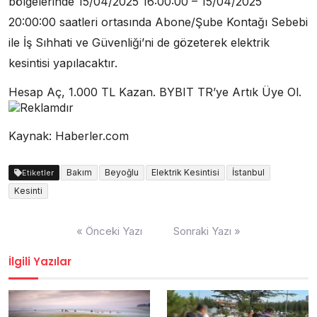
bölgelerinde 15/04/2025 16:00:00 – 15/04/2025
20:00:00 saatleri ortasında Abone/Şube Kontağı Sebebi
ile İş Sıhhati ve Güvenliği’ni de gözeterek elektrik
kesintisi yapılacaktır.
Hesap Aç, 1.000 TL Kazan. BYBIT TR’ye Artık Üye Ol.
Reklamdır
Kaynak: Haberler.com
Bakım
Beyoğlu
Elektrik Kesintisi
İstanbul
Etiketler
Kesinti
Yazı
« Önceki Yazı
Sonraki Yazı »
dolaşımı
İlgili Yazılar