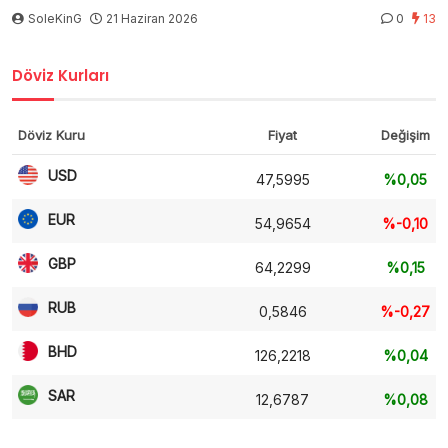
SoleKinG
21 Haziran 2026
0
13
Döviz Kurları
Döviz Kuru
Fiyat
Değişim
USD
47,5995
%0,05
EUR
54,9654
%-0,10
GBP
64,2299
%0,15
RUB
0,5846
%-0,27
BHD
126,2218
%0,04
SAR
12,6787
%0,08