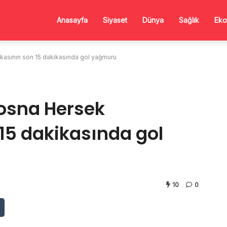
Anasayfa
Siyaset
Dünya
Sağlık
Eko
kasının son 15 dakikasında gol yağmuru
Bosna Hersek
5 dakikasında gol
10
0