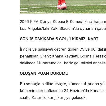
2026 FIFA Dünya Kupası B Kümesi ikinci hafta ma
Los Angeles’taki SoFi Stadium’da oynanan çabayı
SON 15 DAKİKADA 5 GOL, 1 KIRMIZI KART
İsviçre’ye galibiyeti getiren golleri 75 ve 90. 
penaltıdan Granit Xhaka kaydetti. Bosna Hersek’
dakikada Muharemovic, bariz gol talihini engelled
OLUŞAN PUAN DURUMU
Bu sonuçla birlikte İsviçre, kümede 4 puana yüks
kümenin son haftasında 24 Haziran’da Kanada il
saatte Katar ile karşı karşıya gelecek.