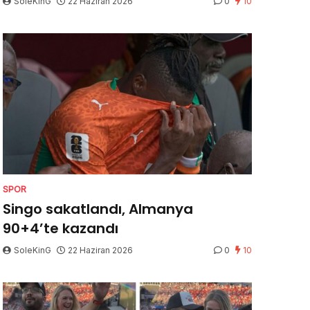
SoleKinG
22 Haziran 2026
0
10
SPOR
Singo sakatlandı, Almanya
90+4’te kazandı
SoleKinG
22 Haziran 2026
0
10