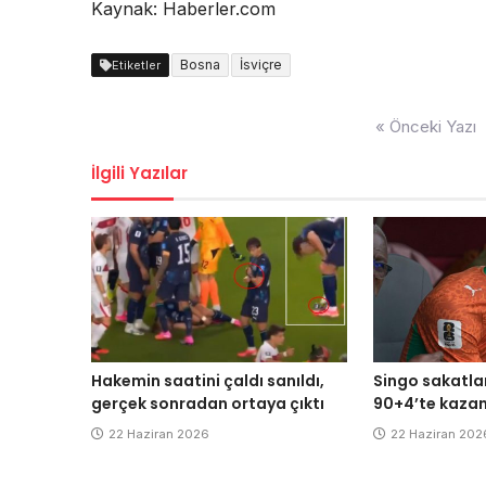
Kaynak: Haberler.com
Bosna
İsviçre
Etiketler
Yazı
« Önceki Yazı
dolaşımı
İlgili Yazılar
Hakemin saatini çaldı sanıldı,
Singo sakatla
gerçek sonradan ortaya çıktı
90+4’te kazan
22 Haziran 2026
22 Haziran 202