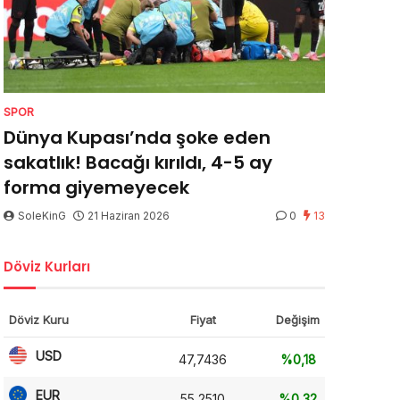
SPOR
Dünya Kupası’nda şoke eden
sakatlık! Bacağı kırıldı, 4-5 ay
forma giyemeyecek
SoleKinG
21 Haziran 2026
0
13
Döviz Kurları
Döviz Kuru
Fiyat
Değişim
USD
47,7436
%0,18
EUR
55,2510
%0,32