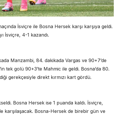
çında İsviçre ile Bosna Hersek karşı karşıya geldi.
 İsviçre, 4-1 kazandı.
dakikada Manzambi, 84. dakikada Vargas ve 90+7’de
in tek golü 90+3’te Mahmic ile geldi. Bosna’da 80.
iği gerekçesiyle direkt kırmızı kart gördü.
eldi. Bosna Hersek ise 1 puanda kaldı. İsviçre,
e karşılaşacak. Bosna-Hersek de birebir gün ve