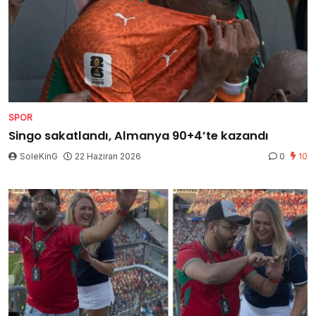
SPOR
Singo sakatlandı, Almanya 90+4’te kazandı
SoleKinG
22 Haziran 2026
0
10