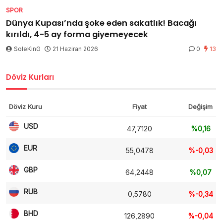
SPOR
Dünya Kupası’nda şoke eden sakatlık! Bacağı
kırıldı, 4-5 ay forma giyemeyecek
SoleKinG
21 Haziran 2026
0
13
Döviz Kurları
Döviz Kuru
Fiyat
Değişim
USD
47,7120
%0,16
EUR
55,0478
%-0,03
GBP
64,2448
%0,07
RUB
0,5780
%-0,34
BHD
126,2890
%-0,04