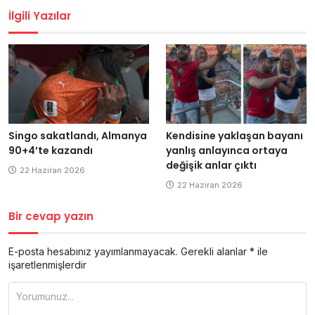
İlgili Yazılar
Singo sakatlandı, Almanya
Kendisine yaklaşan bayanı
90+4’te kazandı
yanlış anlayınca ortaya
değişik anlar çıktı
22 Haziran 2026
22 Haziran 2026
Bir cevap yazın
E-posta hesabınız yayımlanmayacak.
Gerekli alanlar
*
ile
işaretlenmişlerdir