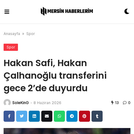
Skip
to
content
Anasayfa
»
Spor
Spor
Hakan Safi, Hakan
Çalhanoğlu transferini
gece 2’de duyurdu
SoleKinG
-
8 Haziran 2026
13
0