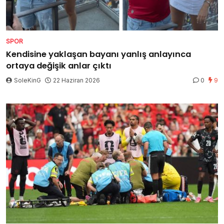
SPOR
Kendisine yaklaşan bayanı yanlış anlayınca
ortaya değişik anlar çıktı
SoleKinG
22 Haziran 2026
0
9