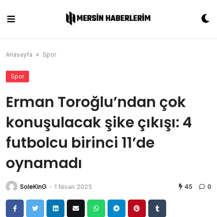
Skip
to
content
Anasayfa
»
Spor
Spor
Erman Toroğlu’ndan çok
konuşulacak şike çıkışı: 4
futbolcu birinci 11’de
oynamadı
SoleKinG
-
1 Nisan 2025
45
0