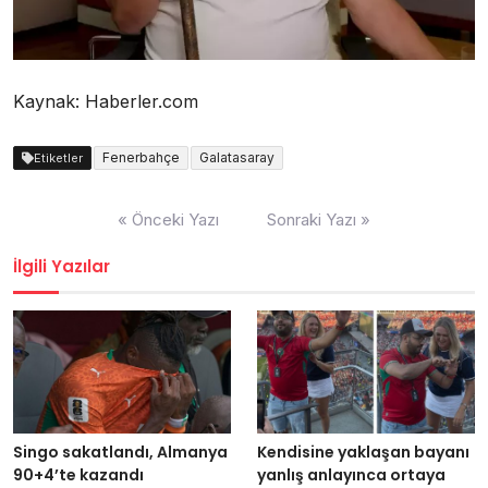
Kaynak: Haberler.com
Fenerbahçe
Galatasaray
Etiketler
Yazı
« Önceki Yazı
Sonraki Yazı »
dolaşımı
İlgili Yazılar
Singo sakatlandı, Almanya
Kendisine yaklaşan bayanı
90+4’te kazandı
yanlış anlayınca ortaya