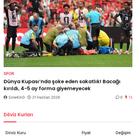
SPOR
Dünya Kupası’nda şoke eden sakatlık! Bacağı
kırıldı, 4-5 ay forma giyemeyecek
SoleKinG
21 Haziran 2026
0
13
Döviz Kurları
Döviz Kuru
Fiyat
Değişim