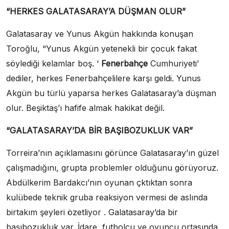
“HERKES GALATASARAY’A DÜŞMAN OLUR”
Galatasaray ve Yunus Akgün hakkında konuşan
Toroğlu, “Yunus Akgün yetenekli bir çocuk fakat
söylediği kelamlar boş. ‘
Fenerbahçe
Cumhuriyeti’
dediler, herkes Fenerbahçelilere karşı geldi. Yunus
Akgün bu türlü yaparsa herkes Galatasaray’a düşman
olur. Beşiktaş’ı hafife almak hakikat değil.
“GALATASARAY’DA BİR BAŞIBOZUKLUK VAR”
Torreira’nın açıklamasını görünce Galatasaray’ın güzel
çalışmadığını, grupta problemler olduğunu görüyoruz.
Abdülkerim Bardakcı’nın oyunan çktıktan sonra
kulübede teknik gruba reaksiyon vermesi de aslında
birtakım şeyleri özetliyor . Galatasaray’da bir
başıbozukluk var. İdare, futbolcu ve oyuncu ortasında