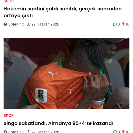
SPOR
Hakemin saatini çaldı sanıldı, gerçek sonradan
ortaya çıktı
SoleKinG
22 Haziran 2026
0
10
SPOR
Singo sakatlandı, Almanya 90+4’te kazandı
SoleKinG
22 Haziran 2026
0
10