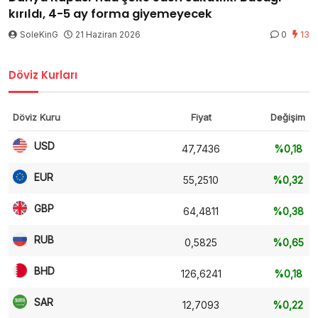
kırıldı, 4-5 ay forma giyemeyecek
SoleKinG
21 Haziran 2026
0
13
Döviz Kurları
Döviz Kuru
Fiyat
Değişim
USD
47,7436
%0,18
EUR
55,2510
%0,32
GBP
64,4811
%0,38
RUB
0,5825
%0,65
BHD
126,6241
%0,18
SAR
12,7093
%0,22