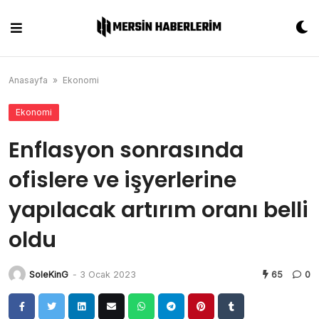
Skip
to
content
Anasayfa
»
Ekonomi
Ekonomi
Enflasyon sonrasında
ofislere ve işyerlerine
yapılacak artırım oranı belli
oldu
SoleKinG
-
3 Ocak 2023
65
0