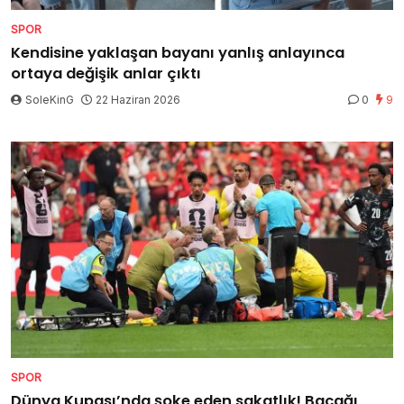
SPOR
Kendisine yaklaşan bayanı yanlış anlayınca
ortaya değişik anlar çıktı
SoleKinG
22 Haziran 2026
0
9
SPOR
Dünya Kupası’nda şoke eden sakatlık! Bacağı