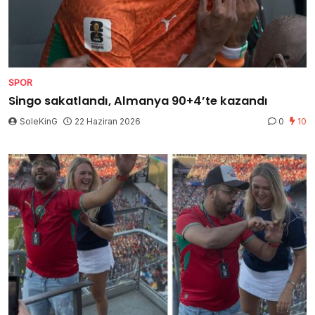
SPOR
Singo sakatlandı, Almanya 90+4’te kazandı
SoleKinG
22 Haziran 2026
0
10