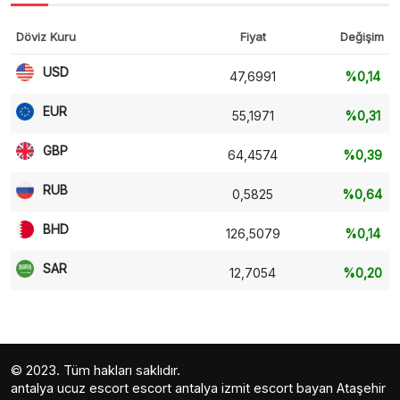
Döviz Kuru
Fiyat
Değişim
USD
47,6991
%0,14
EUR
55,1971
%0,31
GBP
64,4574
%0,39
RUB
0,5825
%0,64
BHD
126,5079
%0,14
SAR
12,7054
%0,20
© 2023. Tüm hakları saklıdır.
antalya ucuz escort
escort antalya
izmit escort bayan
Ataşehir