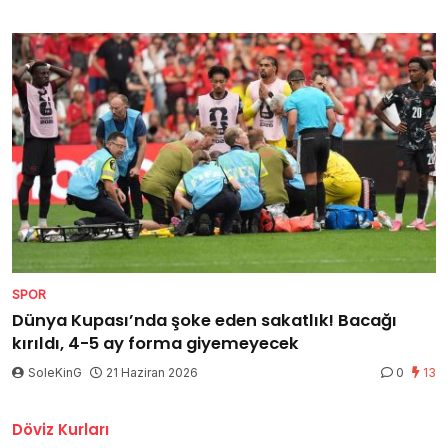
SPOR
Dünya Kupası’nda şoke eden sakatlık! Bacağı
kırıldı, 4-5 ay forma giyemeyecek
SoleKinG
21 Haziran 2026
0
13
Döviz Kurları