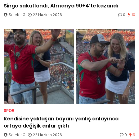
Singo sakatlandı, Almanya 90+4’te kazandı
SoleKinG
22 Haziran 2026
0
10
SPOR
Kendisine yaklaşan bayanı yanlış anlayınca
ortaya değişik anlar çıktı
SoleKinG
22 Haziran 2026
0
9