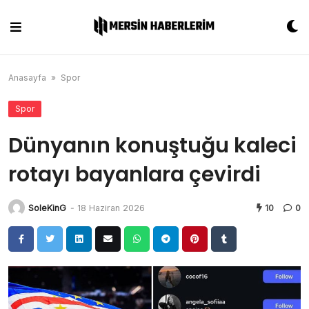
Skip
to
content
Anasayfa
»
Spor
Spor
Dünyanın konuştuğu kaleci
rotayı bayanlara çevirdi
SoleKinG
-
18 Haziran 2026
10
0