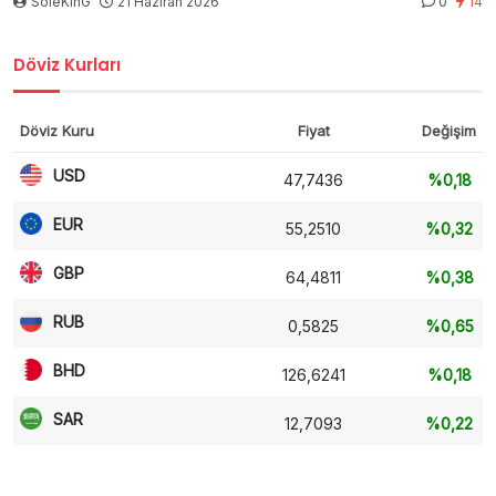
SoleKinG
21 Haziran 2026
0
14
Döviz Kurları
Döviz Kuru
Fiyat
Değişim
USD
47,7436
%0,18
EUR
55,2510
%0,32
GBP
64,4811
%0,38
RUB
0,5825
%0,65
BHD
126,6241
%0,18
SAR
12,7093
%0,22