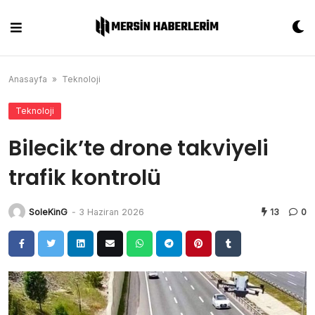
Skip
to
content
Anasayfa
»
Teknoloji
Teknoloji
Bilecik’te drone takviyeli
trafik kontrolü
SoleKinG
-
3 Haziran 2026
13
0