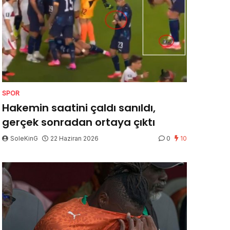
SPOR
Hakemin saatini çaldı sanıldı,
gerçek sonradan ortaya çıktı
SoleKinG
22 Haziran 2026
0
10