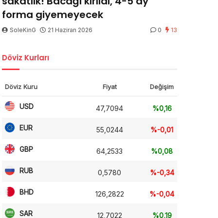
sakatlık! Bacağı kırıldı, 4-5 ay
forma giyemeyecek
SoleKinG
21 Haziran 2026
0
13
Döviz Kurları
Döviz Kuru
Fiyat
Değişim
USD
47,7094
%0,16
EUR
55,0244
%-0,01
GBP
64,2533
%0,08
RUB
0,5780
%-0,34
BHD
126,2822
%-0,04
SAR
12,7022
%0,19