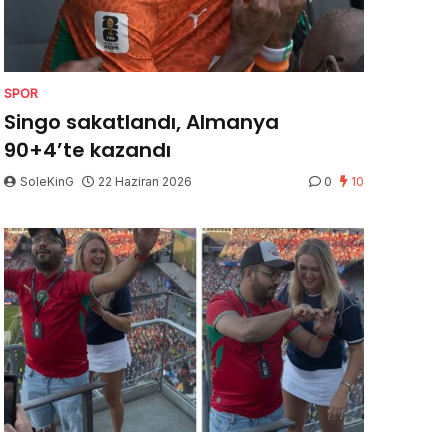
SPOR
Singo sakatlandı, Almanya
90+4’te kazandı
SoleKinG
22 Haziran 2026
0
10