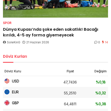
SPOR
Dünya Kupası’nda şoke eden sakatlık! Bacağı
kırıldı, 4-5 ay forma giyemeyecek
SoleKinG
21 Haziran 2026
0
14
Döviz Kurları
Döviz Kuru
Fiyat
Değişim
USD
47,7436
%0,18
EUR
55,2510
%0,32
GBP
64,4811
%0,38