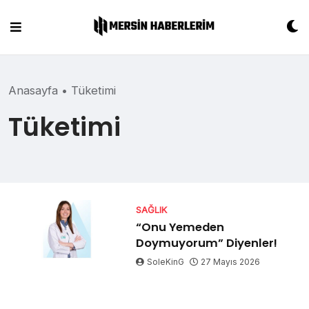
Skip
to
content
Anasayfa
•
Tüketimi
Tüketimi
SAĞLIK
“Onu Yemeden
Doymuyorum” Diyenler!
SoleKinG
27 Mayıs 2026