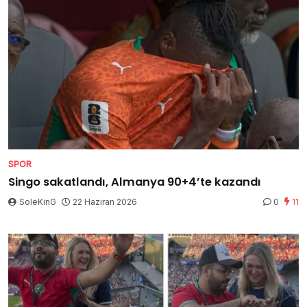
SPOR
Singo sakatlandı, Almanya 90+4’te kazandı
SoleKinG
22 Haziran 2026
0
11