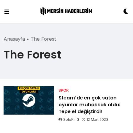
Skip
to
content
Anasayfa
•
The Forest
The Forest
SPOR
Steam’de en çok satan
oyunlar muhakkak oldu:
Tepe el değiştirdi!
SoleKinG
12 Mart 2023