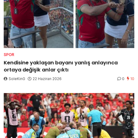
SPOR
Kendisine yaklaşan bayanı yanlış anlayınca
ortaya değişik anlar çıktı
SoleKinG
22 Haziran 2026
0
10