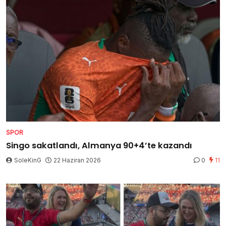
SPOR
Singo sakatlandı, Almanya 90+4’te kazandı
SoleKinG
22 Haziran 2026
0
11