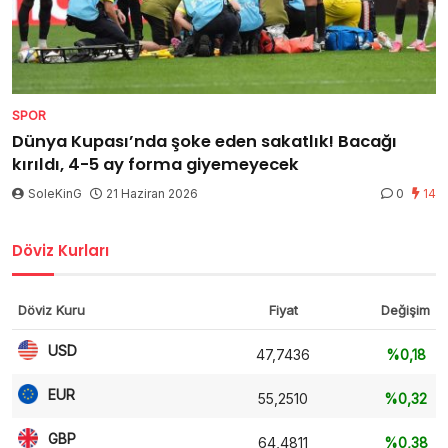
SPOR
Dünya Kupası’nda şoke eden sakatlık! Bacağı
kırıldı, 4-5 ay forma giyemeyecek
SoleKinG
21 Haziran 2026
0
14
Döviz Kurları
Döviz Kuru
Fiyat
Değişim
USD
47,7436
%0,18
EUR
55,2510
%0,32
GBP
64,4811
%0,38