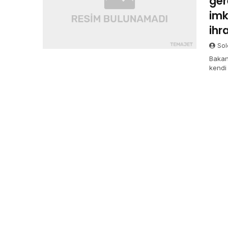
ger
imk
ihr
Sol
Bakan
kendi 
Savun
müttef
“Gök 