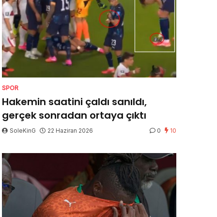
SPOR
Hakemin saatini çaldı sanıldı,
gerçek sonradan ortaya çıktı
SoleKinG
22 Haziran 2026
0
10