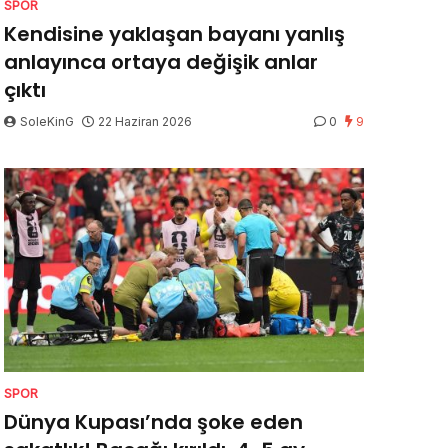
SPOR
Kendisine yaklaşan bayanı yanlış
anlayınca ortaya değişik anlar
çıktı
SoleKinG
22 Haziran 2026
0
9
SPOR
Dünya Kupası’nda şoke eden