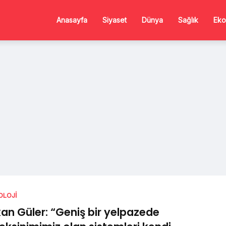
Anasayfa
Siyaset
Dünya
Sağlık
Eko
OLOJI
an Güler: “Geniş bir yelpazede