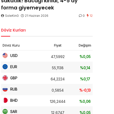
sakatlık! Bacağı kırıldı, 4-5 ay
forma giyemeyecek
SoleKinG
21 Haziran 2026
0
12
Döviz Kurları
Döviz Kuru
Fiyat
Değişim
USD
47,5992
%0,05
EUR
55,1138
%0,14
GBP
64,2224
%0,17
RUB
0,5854
%-0,13
BHD
126,2444
%0,06
SAR
12,6747
%0,05