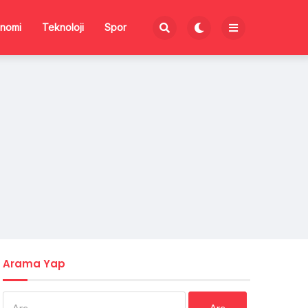
nomi
Teknoloji
Spor
Arama Yap
Arama: