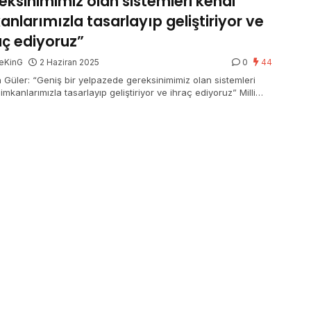
eksinimimiz olan sistemleri kendi
anlarımızla tasarlayıp geliştiriyor ve
aç ediyoruz”
eKinG
2 Haziran 2025
0
44
 Güler: “Geniş bir yelpazede gereksinimimiz olan sistemleri
imkanlarımızla tasarlayıp geliştiriyor ve ihraç ediyoruz” Milli
ma Bakanı Yaşar Güler: “Dünyada kendi pilotlarını, hatta
ik ülkelerin de pilotlarını yetiştirebilen sayılı ülkelerden biriyiz”
Vatanımızı azim…