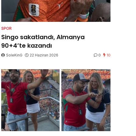
SPOR
Singo sakatlandı, Almanya
90+4’te kazandı
SoleKinG
22 Haziran 2026
0
10