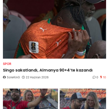
SPOR
Singo sakatlandı, Almanya 90+4’te kazandı
SoleKinG
22 Haziran 2026
0
10