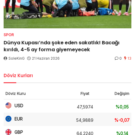
SPOR
Dünya Kupası’nda şoke eden sakatlık! Bacağı
kırıldı, 4-5 ay forma giyemeyecek
SoleKinG
21 Haziran 2026
0
13
Döviz Kurları
Döviz Kuru
Fiyat
Değişim
USD
47,5974
%0,05
EUR
54,9889
%-0,07
GBP
64,2240
%0,14