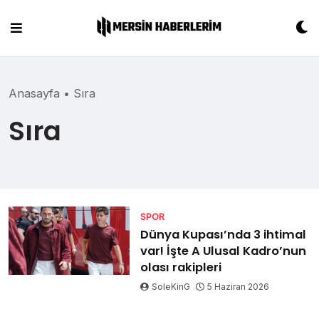
Skip
to
content
Anasayfa
•
Sıra
Sıra
SPOR
Dünya Kupası’nda 3 ihtimal
var! İşte A Ulusal Kadro’nun
olası rakipleri
SoleKinG
5 Haziran 2026