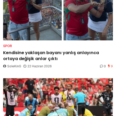
SPOR
Kendisine yaklaşan bayanı yanlış anlayınca
ortaya değişik anlar çıktı
SoleKinG
22 Haziran 2026
0
9