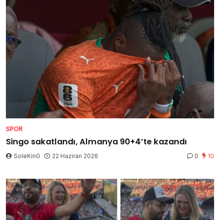
SPOR
Singo sakatlandı, Almanya 90+4’te kazandı
SoleKinG
22 Haziran 2026
0
10