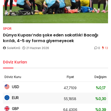
SPOR
Dünya Kupası’nda şoke eden sakatlık! Bacağı
kırıldı, 4-5 ay forma giyemeyecek
SoleKinG
21 Haziran 2026
0
13
Döviz Kurları
Döviz Kuru
Fiyat
Değişim
USD
47,7109
%0,17
EUR
55,1858
%0,30
GBP
64,4306
%0,39