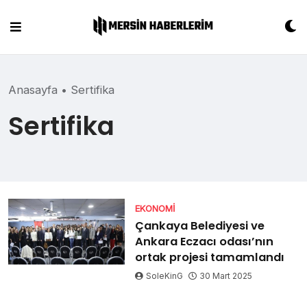
Skip
to
content
Anasayfa
•
Sertifika
Sertifika
EKONOMI
Çankaya Belediyesi ve
Ankara Eczacı odası’nın
ortak projesi tamamlandı
SoleKinG
30 Mart 2025