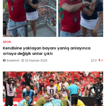
SPOR
Kendisine yaklaşan bayanı yanlış anlayınca
ortaya değişik anlar çıktı
SoleKinG
22 Haziran 2026
0
9