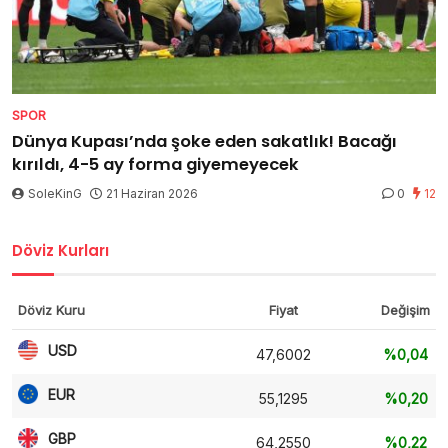
SPOR
Dünya Kupası’nda şoke eden sakatlık! Bacağı
kırıldı, 4-5 ay forma giyemeyecek
SoleKinG
21 Haziran 2026
0
12
Döviz Kurları
Döviz Kuru
Fiyat
Değişim
USD
47,6002
%0,04
EUR
55,1295
%0,20
GBP
64,2550
%0,22