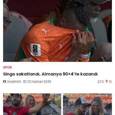
SPOR
Singo sakatlandı, Almanya 90+4’te kazandı
SoleKinG
22 Haziran 2026
0
10