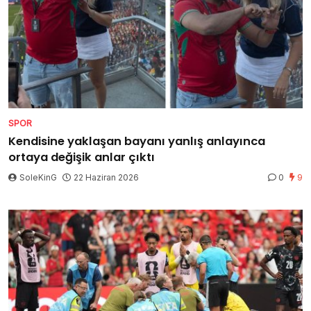
SPOR
Kendisine yaklaşan bayanı yanlış anlayınca
ortaya değişik anlar çıktı
SoleKinG
22 Haziran 2026
0
9