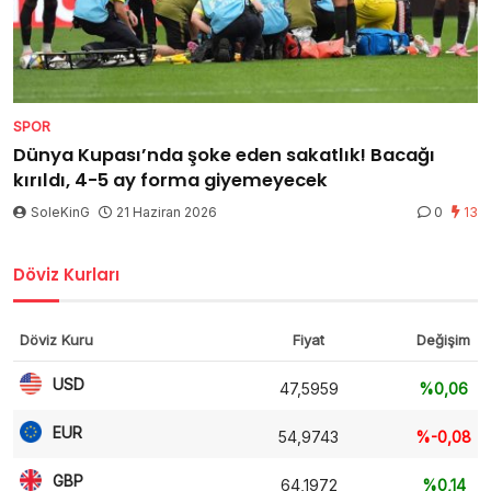
SPOR
Dünya Kupası’nda şoke eden sakatlık! Bacağı
kırıldı, 4-5 ay forma giyemeyecek
SoleKinG
21 Haziran 2026
0
13
Döviz Kurları
Döviz Kuru
Fiyat
Değişim
USD
47,5959
%0,06
EUR
54,9743
%-0,08
GBP
64,1972
%0,14