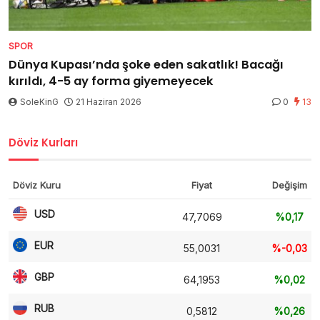
SPOR
Dünya Kupası’nda şoke eden sakatlık! Bacağı
kırıldı, 4-5 ay forma giyemeyecek
SoleKinG
21 Haziran 2026
0
13
Döviz Kurları
Döviz Kuru
Fiyat
Değişim
USD
47,7069
%0,17
EUR
55,0031
%-0,03
GBP
64,1953
%0,02
RUB
0,5812
%0,26