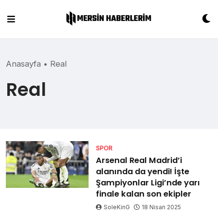
Skip
to
content
Anasayfa
•
Real
Real
SPOR
Arsenal Real Madrid’i
alanında da yendi! İşte
Şampiyonlar Ligi’nde yarı
finale kalan son ekipler
SoleKinG
18 Nisan 2025