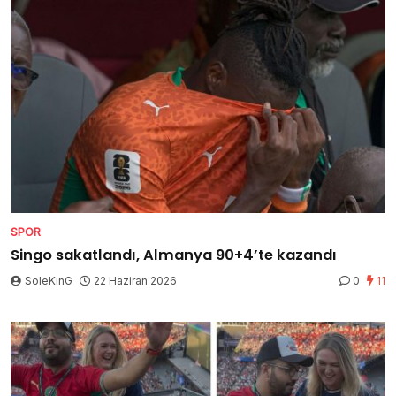
SPOR
Singo sakatlandı, Almanya 90+4’te kazandı
SoleKinG
22 Haziran 2026
0
11