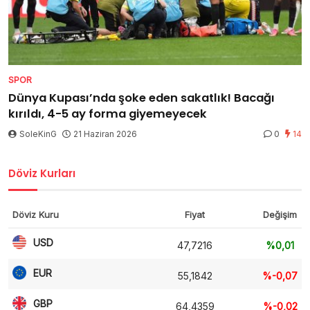
SPOR
Dünya Kupası’nda şoke eden sakatlık! Bacağı
kırıldı, 4-5 ay forma giyemeyecek
SoleKinG
21 Haziran 2026
0
14
Döviz Kurları
Döviz Kuru
Fiyat
Değişim
USD
47,7216
%0,01
EUR
55,1842
%-0,07
GBP
64,4359
%-0,02