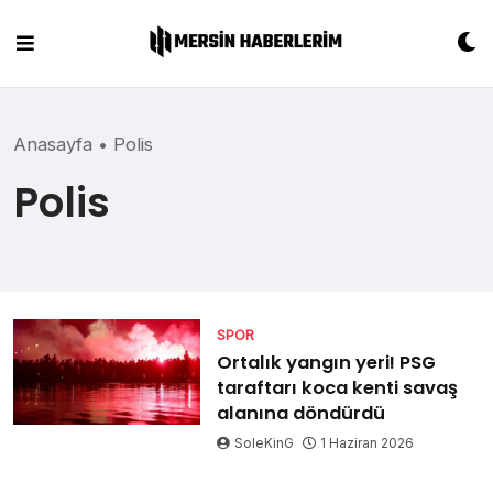
Skip
to
content
Anasayfa
•
Polis
Polis
SPOR
Ortalık yangın yeri! PSG
taraftarı koca kenti savaş
alanına döndürdü
SoleKinG
1 Haziran 2026