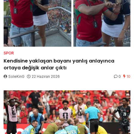
SPOR
Kendisine yaklaşan bayanı yanlış anlayınca
ortaya değişik anlar çıktı
SoleKinG
22 Haziran 2026
0
10