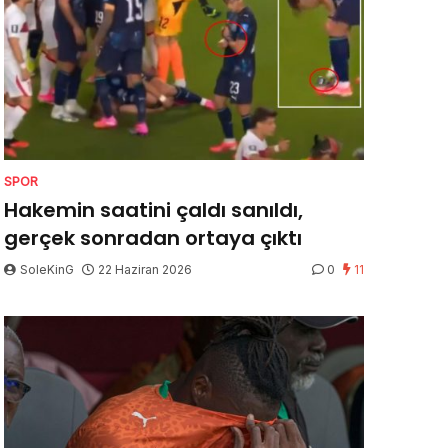
SPOR
Hakemin saatini çaldı sanıldı,
gerçek sonradan ortaya çıktı
SoleKinG
22 Haziran 2026
0
11