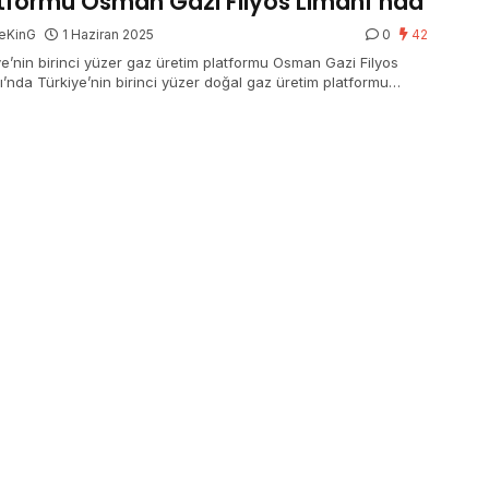
tformu Osman Gazi Filyos Limanı’nda
eKinG
1 Haziran 2025
0
42
ye’nin birinci yüzer gaz üretim platformu Osman Gazi Filyos
ı’nda Türkiye’nin birinci yüzer doğal gaz üretim platformu
 Gazi, İstanbul boğazını geçtikten sonra sabah saatlerinde
 Limanı’na ulaştı.