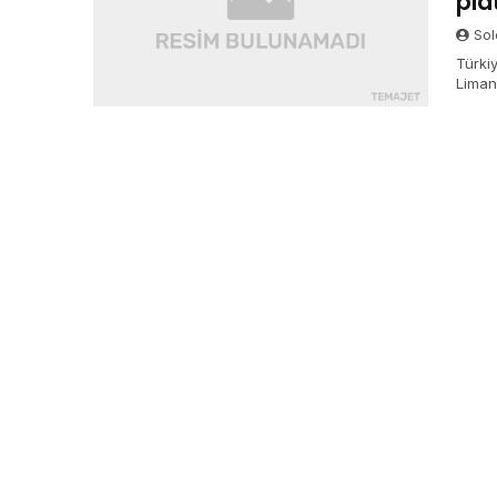
pla
Sol
Türki
Liman
Osman
Filyos