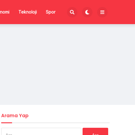
nomi
Teknoloji
Spor
Arama Yap
Arama: