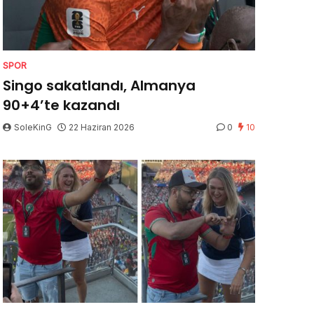
SPOR
Singo sakatlandı, Almanya
90+4’te kazandı
SoleKinG
22 Haziran 2026
0
10