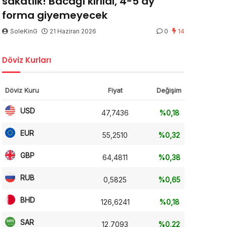
sakatlık! Bacağı kırıldı, 4-5 ay
forma giyemeyecek
SoleKinG
21 Haziran 2026
0
14
Döviz Kurları
Döviz Kuru
Fiyat
Değişim
USD
47,7436
%0,18
EUR
55,2510
%0,32
GBP
64,4811
%0,38
RUB
0,5825
%0,65
BHD
126,6241
%0,18
SAR
12,7093
%0,22