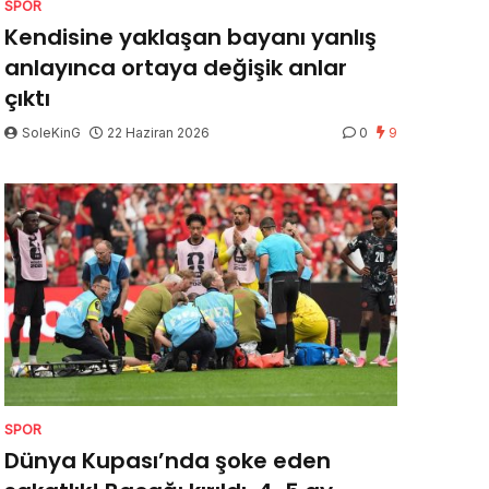
SPOR
Kendisine yaklaşan bayanı yanlış
anlayınca ortaya değişik anlar
çıktı
SoleKinG
22 Haziran 2026
0
9
SPOR
Dünya Kupası’nda şoke eden