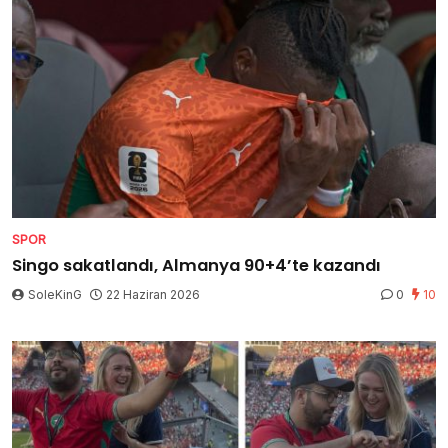
SPOR
Singo sakatlandı, Almanya 90+4’te kazandı
SoleKinG
22 Haziran 2026
0
10