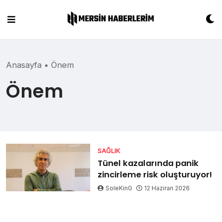
Skip
to
content
Anasayfa
•
Önem
Önem
SAĞLIK
Tünel kazalarında panik
zincirleme risk oluşturuyor!
SoleKinG
12 Haziran 2026