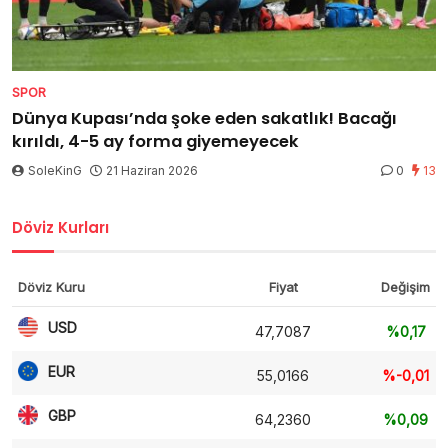
SPOR
Dünya Kupası’nda şoke eden sakatlık! Bacağı
kırıldı, 4-5 ay forma giyemeyecek
SoleKinG
21 Haziran 2026
0
13
Döviz Kurları
Döviz Kuru
Fiyat
Değişim
USD
47,7087
%0,17
EUR
55,0166
%-0,01
GBP
64,2360
%0,09