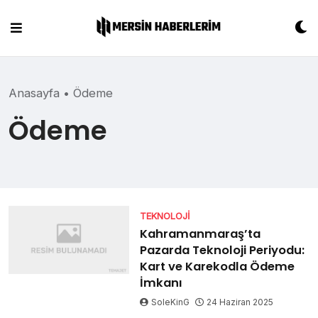
Skip
to
content
Anasayfa
•
Ödeme
Ödeme
TEKNOLOJI
Kahramanmaraş’ta
Pazarda Teknoloji Periyodu:
Kart ve Karekodla Ödeme
İmkanı
SoleKinG
24 Haziran 2025