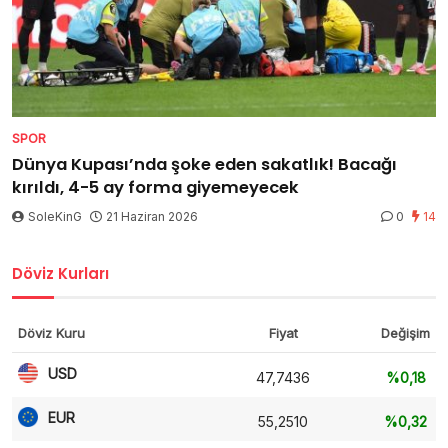
SPOR
Dünya Kupası’nda şoke eden sakatlık! Bacağı
kırıldı, 4-5 ay forma giyemeyecek
SoleKinG
21 Haziran 2026
0
14
Döviz Kurları
Döviz Kuru
Fiyat
Değişim
USD
47,7436
%0,18
EUR
55,2510
%0,32