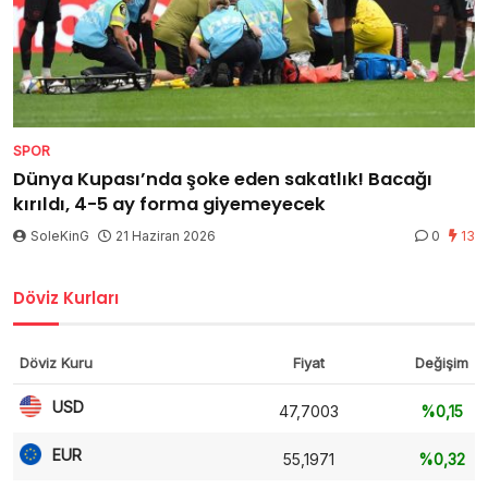
SPOR
Dünya Kupası’nda şoke eden sakatlık! Bacağı
kırıldı, 4-5 ay forma giyemeyecek
SoleKinG
21 Haziran 2026
0
13
Döviz Kurları
Döviz Kuru
Fiyat
Değişim
USD
47,7003
%0,15
EUR
55,1971
%0,32