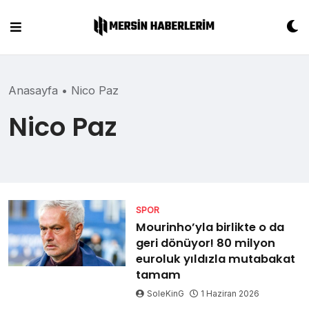
Skip
to
content
Anasayfa
•
Nico Paz
Nico Paz
SPOR
Mourinho’yla birlikte o da
geri dönüyor! 80 milyon
euroluk yıldızla mutabakat
tamam
SoleKinG
1 Haziran 2026