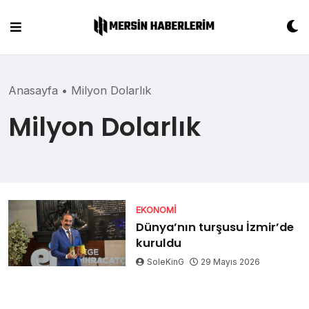
Skip
to
content
Anasayfa
•
Milyon Dolarlık
Milyon Dolarlık
EKONOMI
Dünya’nın turşusu İzmir’de
kuruldu
SoleKinG
29 Mayıs 2026