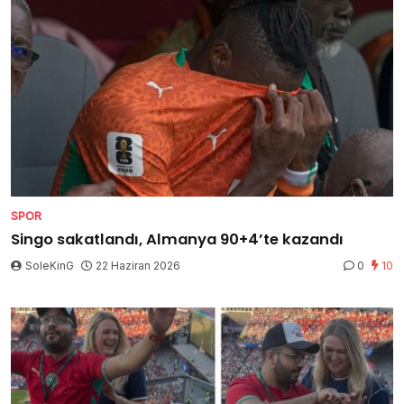
SPOR
Singo sakatlandı, Almanya 90+4’te kazandı
SoleKinG
22 Haziran 2026
0
10