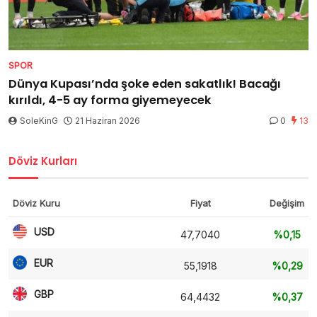
SPOR
Dünya Kupası’nda şoke eden sakatlık! Bacağı
kırıldı, 4-5 ay forma giyemeyecek
SoleKinG
21 Haziran 2026
0
13
Döviz Kurları
Döviz Kuru
Fiyat
Değişim
USD
47,7040
%0,15
EUR
55,1918
%0,29
GBP
64,4432
%0,37