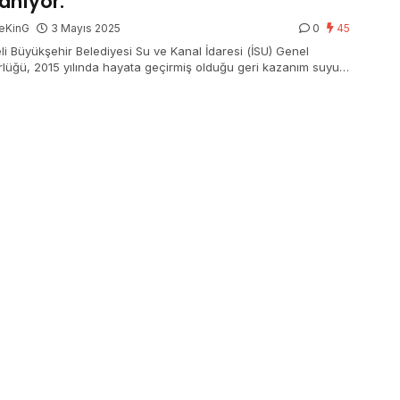
lanıyor.
eKinG
3 Mayıs 2025
0
45
li Büyükşehir Belediyesi Su ve Kanal İdaresi (İSU) Genel
lüğü, 2015 yılında hayata geçirmiş olduğu geri kazanım suyu
si ile şu ana kadar toplamda 129 milyon 813 bin 465 metreküp
geri kazandırarak Yuvacık Barajı kapasitesinin 2,5 katı kadar
sarrufu sağladı.