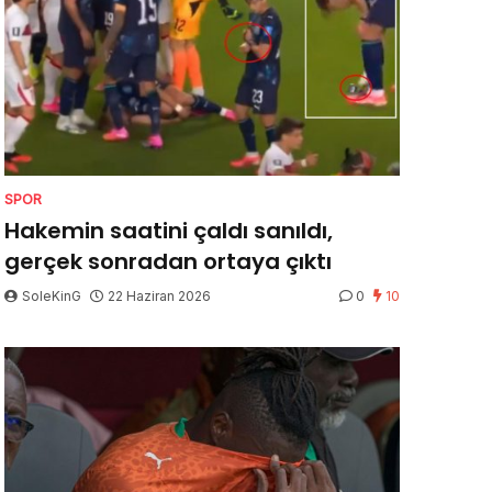
SPOR
Hakemin saatini çaldı sanıldı,
gerçek sonradan ortaya çıktı
SoleKinG
22 Haziran 2026
0
10