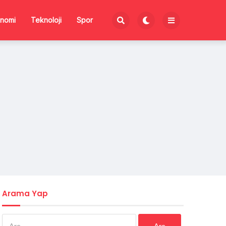
nomi
Teknoloji
Spor
Arama Yap
Arama: