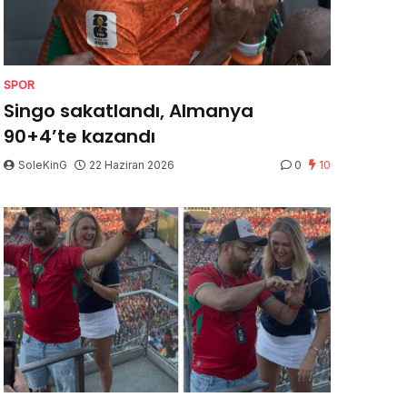
SPOR
Singo sakatlandı, Almanya
90+4’te kazandı
SoleKinG
22 Haziran 2026
0
10