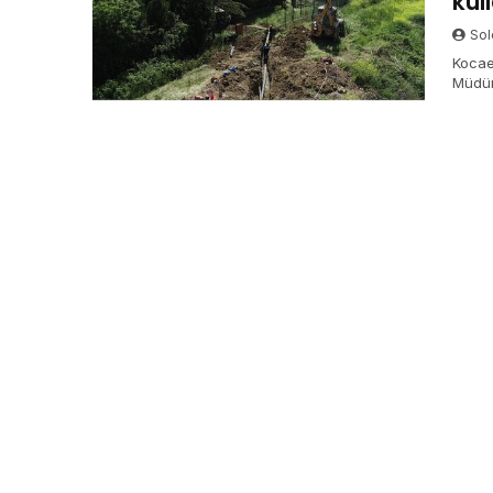
kul
Sol
Kocae
Müdür
proje
suyu 
su ta