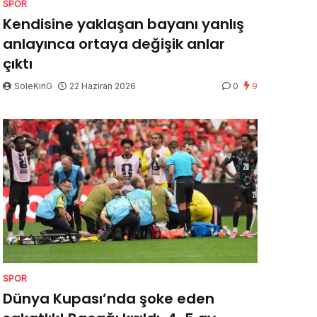
SPOR
Kendisine yaklaşan bayanı yanlış
anlayınca ortaya değişik anlar
çıktı
SoleKinG
22 Haziran 2026
0
9
SPOR
Dünya Kupası’nda şoke eden