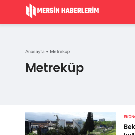
Skip
to
content
Anasayfa
•
Metreküp
Metreküp
EKON
Bek