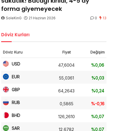
sakatlık! Bacağı kırıldı, 4-5 ay
forma giyemeyecek
SoleKinG
21 Haziran 2026
0
13
Döviz Kurları
Döviz Kuru
Fiyat
Değişim
USD
47,6004
%0,06
EUR
55,0361
%0,03
GBP
64,2643
%0,24
RUB
0,5865
%-0,16
BHD
126,2610
%0,07
SAR
12,6782
%0,07