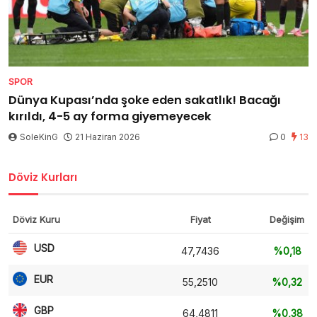
SPOR
Dünya Kupası’nda şoke eden sakatlık! Bacağı
kırıldı, 4-5 ay forma giyemeyecek
SoleKinG
21 Haziran 2026
0
13
Döviz Kurları
Döviz Kuru
Fiyat
Değişim
USD
47,7436
%0,18
EUR
55,2510
%0,32
GBP
64,4811
%0,38