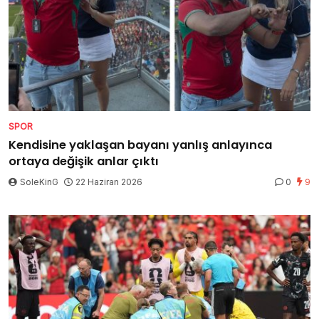
SPOR
Kendisine yaklaşan bayanı yanlış anlayınca
ortaya değişik anlar çıktı
SoleKinG
22 Haziran 2026
0
9