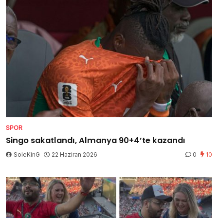
SPOR
Singo sakatlandı, Almanya 90+4’te kazandı
SoleKinG
22 Haziran 2026
0
10