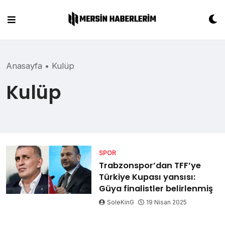
Skip
to
content
Anasayfa
•
Kulüp
Kulüp
SPOR
Trabzonspor’dan TFF’ye
Türkiye Kupası yansısı:
Güya finalistler belirlenmiş
SoleKinG
19 Nisan 2025