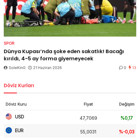
SPOR
Dünya Kupası’nda şoke eden sakatlık! Bacağı
kırıldı, 4-5 ay forma giyemeyecek
SoleKinG
21 Haziran 2026
0
13
Döviz Kurları
Döviz Kuru
Fiyat
Değişim
USD
47,7069
%0,17
EUR
55,0031
%-0,03