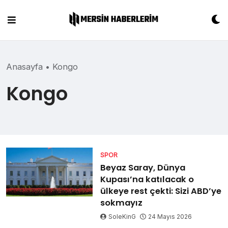
Skip
to
content
Anasayfa
•
Kongo
Kongo
SPOR
Beyaz Saray, Dünya
Kupası’na katılacak o
ülkeye rest çekti: Sizi ABD’ye
sokmayız
SoleKinG
24 Mayıs 2026