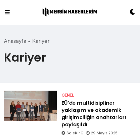
Skip
to
content
Anasayfa
•
Kariyer
Kariyer
GENEL
EÜ’de multidisipliner
yaklaşım ve akademik
girişimciliğin anahtarları
paylaşıldı
SoleKinG
29 Mayıs 2025