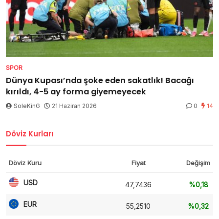
SPOR
Dünya Kupası’nda şoke eden sakatlık! Bacağı
kırıldı, 4-5 ay forma giyemeyecek
SoleKinG
21 Haziran 2026
0
14
Döviz Kurları
Döviz Kuru
Fiyat
Değişim
USD
47,7436
%0,18
EUR
55,2510
%0,32